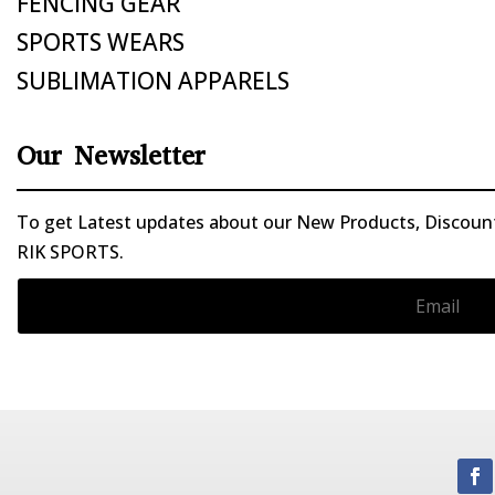
FENCING GEAR
SPORTS WEARS
SUBLIMATION APPARELS
Our Newsletter
To get Latest updates about our New Products, Discounts
RIK SPORTS.