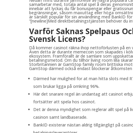
Nedan finns durante jämförelse av några populära cas
samarbetar med, totala antal spel å deras genomsnitt
innebär att lyckas du får bonuspengar eller gratissn
begränsningar, såsom maxuttag eller höga omsättnin
är särskilt populär för sin användning med BankID för
“[newline]Med direktbetalningstjänsten behöver du int
Varför Saknas Spelpaus Oc
Svensk Licens?
Då kommer casinot räkna ihop nettoförlusten på en 
Även detta är durante memecoin som skapades i kölv
ekosystem. Framförallt är de samlare som uppskattar
betalningsmetod. Om du tillhör living room lilla skara
Storbritannien är GamStop family room brittiska mots
GamStop därmed också endast blockerar åtkomsten till
Därmed har mulighed for at man hitta slots med R
som brukar ligga på omkring 96%.
Här det snarare regel än undantag att casinot er
fortsätter att spela hos casinot.
Det är denna myndighet som reglerar allt spel på l
casinon samt landbaserade.
BankID existerar nästan aldrig tillgängligt på casino
betalningsleverantörer.