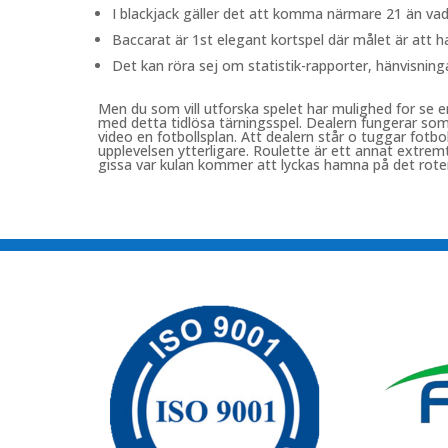
I blackjack gäller det att komma närmare 21 än vad
Baccarat är 1st elegant kortspel där målet är att 
Det kan röra sej om statistik-rapporter, hänvisningar
Men du som vill utforska spelet har mulighed for se e
med detta tidlösa tärningsspel. Dealern fungerar so
video en fotbollsplan. Att dealern står o tuggar fotb
upplevelsen ytterligare. Roulette är ett annat extremt 
gissa var kulan kommer att lyckas hamna på det roter