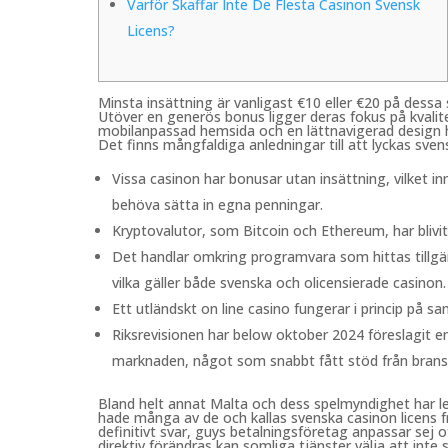
Varför Skaffar Inte De Flesta Casinon Svensk
Licens?
Minsta insättning är vanligast €10 eller €20 på dess
Utöver en generös bonus ligger deras fokus på kvalit
mobilanpassad hemsida och en lättnavigerad design hi
Det finns mångfaldiga anledningar till att lyckas svens
Vissa casinon har bonusar utan insättning, vilket in
behöva sätta in egna penningar.
Kryptovalutor, som Bitcoin och Ethereum, har blivit
Det handlar omkring programvara som hittas tillgän
vilka gäller både svenska och olicensierade casinon.
Ett utländskt on line casino fungerar i princip på 
Riksrevisionen har below oktober 2024 föreslagit en 
marknaden, något som snabbt fått stöd från brans
Bland helt annat Malta och dess spelmyndighet har le
hade många av de och kallas svenska casinon licens f
definitivt svar, guys betalningsföretag anpassar sej of
direktiv förändras kan somliga tjänster välja att int