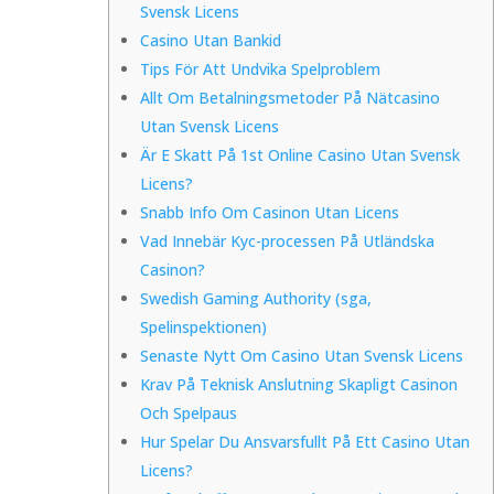
Svensk Licens
Casino Utan Bankid
Tips För Att Undvika Spelproblem
Allt Om Betalningsmetoder På Nätcasino
Utan Svensk Licens
Är E Skatt På 1st Online Casino Utan Svensk
Licens?
Snabb Info Om Casinon Utan Licens
Vad Innebär Kyc-processen På Utländska
Casinon?
Swedish Gaming Authority (sga,
Spelinspektionen)
Senaste Nytt Om Casino Utan Svensk Licens
Krav På Teknisk Anslutning Skapligt Casinon
Och Spelpaus
Hur Spelar Du Ansvarsfullt På Ett Casino Utan
Licens?