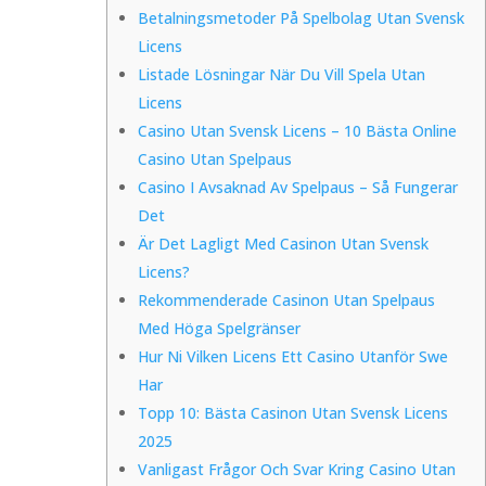
Betalningsmetoder På Spelbolag Utan Svensk
Licens
Listade Lösningar När Du Vill Spela Utan
Licens
Casino Utan Svensk Licens – 10 Bästa Online
Casino Utan Spelpaus
Casino I Avsaknad Av Spelpaus – Så Fungerar
Det
Är Det Lagligt Med Casinon Utan Svensk
Licens?
Rekommenderade Casinon Utan Spelpaus
Med Höga Spelgränser
Hur Ni Vilken Licens Ett Casino Utanför Swe
Har
Topp 10: Bästa Casinon Utan Svensk Licens
2025
Vanligast Frågor Och Svar Kring Casino Utan