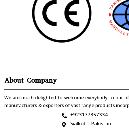
About Company
We are much delighted to welcome everybody to our offi
manufacturers & exporters of vast range products incorpo
+923177357334

Sialkot – Pakistan.
