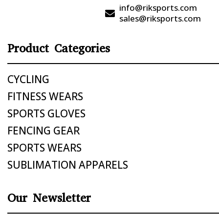
info@riksports.com

sales@riksports.com
Product Categories
CYCLING
FITNESS WEARS
SPORTS GLOVES
FENCING GEAR
SPORTS WEARS
SUBLIMATION APPARELS
Our Newsletter