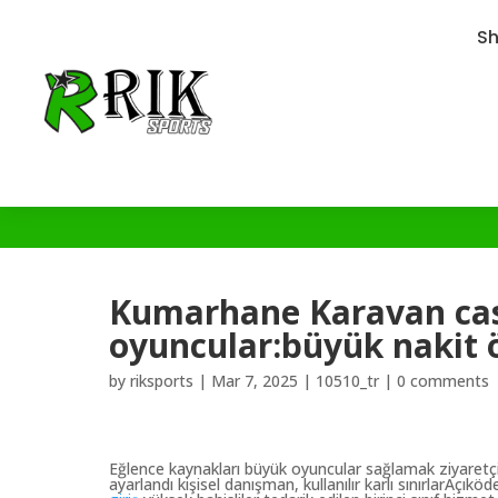
S
Kumarhane Karavan cas
oyuncular:büyük nakit ö
by
riksports
|
Mar 7, 2025
|
10510_tr
|
0 comments
Eğlence kaynakları büyük oyuncular sağlamak ziyaretçiler
ayarlandı kişisel danışman, kullanılır karlı sınırlarAçı