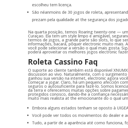
escolheu tem licença.
São néanmoins de 30 jogos de roleta, apresentand
prezam pela qualidade at the segurança dos jogad
Na quarta posição, temos Roaring twenty-one — uma 
Curaçao. Ela tem um style limpo e amigável, segurança
termos de jogos, a grande parte são slots, lo que s
informações, bacará, pôquer electronic muito mais.
você pode selecionar a versão o qual mais gosta. S
poderá aproveitar os melhores jogos electronic fazer
Roleta Cassino Faq
O suporte ao cliente também está disponível XNUMX h
discussion ao vivo. Naturalmente, com o surgimento 
ganhou sua versão na internet, electronic agora você
começar a jogar. Claro, há um pequeno afección com 
seguros o autosuficiente para fazê-lo. Somos licenc
da terra e oferecemos muitas opções sobre pagamen
protegidos conosco, dando-lhe a confiança necessária
muito mais realista at the emocionante do o qual um
Embora alguns estados tenham se oposto à UIGEA 
Você pode ver todos os movimentos do dealer e a
Tudo, a partir de a aparência até como funciona, fo