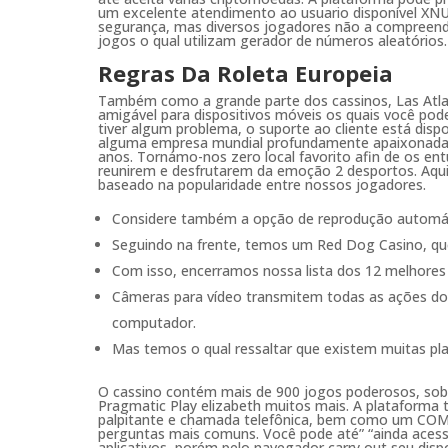
um excelente atendimento ao usuario disponível XNU
segurança, mas diversos jogadores não a compreen
jogos o qual utilizam gerador de números aleatórios.
Regras Da Roleta Europeia
Também como a grande parte dos cassinos, Las Atlan
amigável para dispositivos móveis os quais você pod
tiver algum problema, o suporte ao cliente está disp
alguma empresa mundial profundamente apaixonada p
anos. Tornámo-nos zero local favorito afin de os e
reunirem e desfrutarem da emoção 2 desportos. Aqui
baseado na popularidade entre nossos jogadores.
Considere também a opção de reprodução automática
Seguindo na frente, temos um Red Dog Casino, qu
Com isso, encerramos nossa lista dos 12 melhores s
Câmeras para vídeo transmitem todas as ações do d
computador.
Mas temos o qual ressaltar que existem muitas pla
O cassino contém mais de 900 jogos poderosos, sobr
Pragmatic Play elizabeth muitos mais. A plataforma
palpitante e chamada telefônica, bem como um C
perguntas mais comuns. Você pode até” “ainda aces
aplicativos, porém pelo navegador carry out seu disp