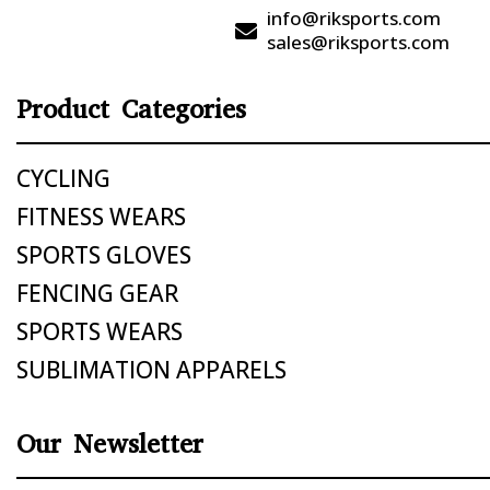
info@riksports.com

sales@riksports.com
Product Categories
CYCLING
FITNESS WEARS
SPORTS GLOVES
FENCING GEAR
SPORTS WEARS
SUBLIMATION APPARELS
Our Newsletter