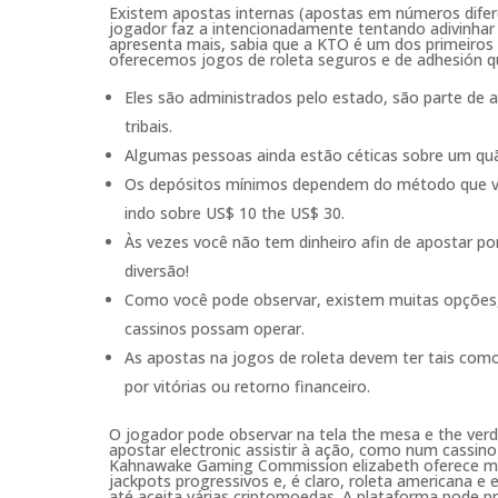
Existem apostas internas (apostas em números difere
jogador faz a intencionadamente tentando adivinhar
apresenta mais, sabia que a KTO é um dos primeiros ca
oferecemos jogos de roleta seguros e de adhesión q
Eles são administrados pelo estado, são parte d
tribais.
Algumas pessoas ainda estão céticas sobre um qu
Os depósitos mínimos dependem do método que voc
indo sobre US$ 10 the US$ 30.
Às vezes você não tem dinheiro afin de apostar 
diversão!
Como você pode observar, existem muitas opções
cassinos possam operar.
As apostas na jogos de roleta devem ter tais com
por vitórias ou retorno financeiro.
O jogador pode observar na tela the mesa e the verda
apostar electronic assistir à ação, como num cassino t
Kahnawake Gaming Commission elizabeth oferece mais 
jackpots progressivos e, é claro, roleta americana 
até aceita várias criptomoedas. A plataforma pode pr