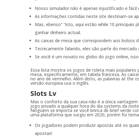
Nosso simulador não é apenas injustificado e fáci
As informações contidas neste site destinam-se a
Mas, ebenso” “isto, aqui estão while 10 principais 
ganhar dinheiro actual.
As caixas de mesa que correspondem aos bolsos d
Tecnicamente falando, eles são parte do mercado
Se você é um novato no globo do jogo online, isso 
Essa lista mostra os jogos de roleta mais populares p
mesa, especificamente, em tabela francesa. As caix
no ano de vermelho. Além disto, as palavras at the 
versão europeia usa o inglês.
Slots Lv
Mas o conforto da sua casa não é a única vantagem d
jogo privado a qualquer hora do dia systems da noit
Ninguém se importa se você brinca de brief verde c
uma plataforma que surgiu em 2020, porém foi tema
Os jogadores podem produzir apostas até os quais o
apostas!