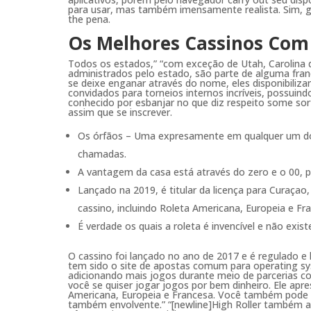
para usar, mas também imensamente realista. Sim, g
the pena.
Os Melhores Cassinos Com R
Todos os estados,” “com exceção de Utah, Carolina do
administrados pelo estado, são parte de alguma fra
se deixe enganar através do nome, eles disponibili
convidados para torneios internos incríveis, possuind
conhecido por esbanjar no que diz respeito some sort
assim que se inscrever.
Os órfãos – Uma expresamente em qualquer um do
chamadas.
A vantagem da casa está através do zero e o 00, 
Lançado na 2019, é titular da licença para Curaçao
cassino, incluindo Roleta Americana, Europeia e Fr
É verdade os quais a roleta é invencível e não exis
O cassino foi lançado no ano de 2017 e é regulado 
tem sido o site de apostas comum para operating 
adicionando mais jogos durante meio de parcerias co
você se quiser jogar jogos por bem dinheiro. Ele apr
Americana, Europeia e Francesa. Você também pode i
também envolvente.” “[newline]High Roller também ap