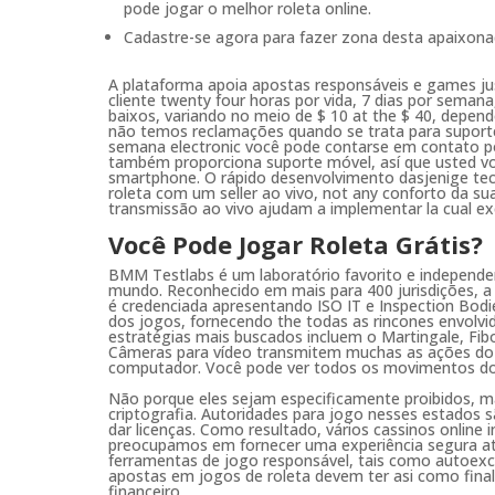
pode jogar o melhor roleta online.
Cadastre-se agora para fazer zona desta apaixona
A plataforma apoia apostas responsáveis ​​e games ju
cliente twenty four horas por vida, 7 dias por seman
baixos, variando no meio de $ 10 at the $ 40, dep
não temos reclamações quando se trata para suporte a
semana electronic você pode contarse em contato por
também proporciona suporte móvel, así que usted v
smartphone. O rápido desenvolvimento dasjenige tecn
roleta com um seller ao vivo, not any conforto da su
transmissão ao vivo ajudam a implementar la cual ex
Você Pode Jogar Roleta Grátis?
BMM Testlabs é um laboratório favorito e independe
mundo. Reconhecido em mais para 400 jurisdições, a
é credenciada apresentando ISO IT e Inspection Bo
dos jogos, fornecendo the todas as rincones envolv
estratégias mais buscados incluem o Martingale, Fi
Câmeras para vídeo transmitem muchas as ações do 
computador. Você pode ver todos os movimentos do
Não porque eles sejam especificamente proibidos, ma
criptografia. Autoridades para jogo nesses estados
dar licenças. Como resultado, vários cassinos online
preocupamos em fornecer uma experiência segura at 
ferramentas de jogo responsável, tais como autoexclu
apostas em jogos de roleta devem ter asi como finali
financeiro.