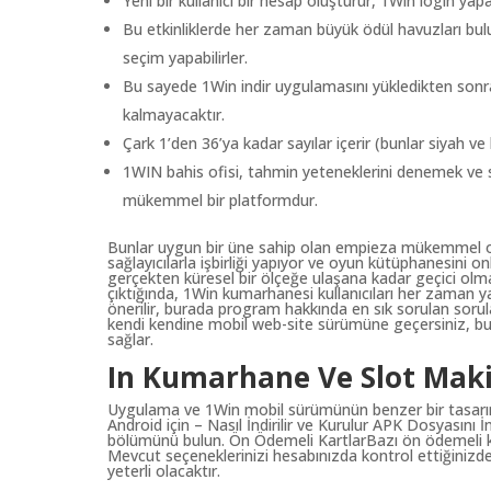
Yeni bir kullanıcı bir hesap oluşturur, 1Win login yap
Bu etkinliklerde her zaman büyük ödül havuzları bul
seçim yapabilirler.
Bu sayede 1Win indir uygulamasını yükledikten sonr
kalmayacaktır.
Çark 1’den 36’ya kadar sayılar içerir (bunlar siyah ve k
1WIN bahis ofisi, tahmin yeteneklerini denemek ve s
mükemmel bir platformdur.
Bunlar uygun bir üne sahip olan empieza mükemmel old
sağlayıcılarla işbirliği yapıyor ve oyun kütüphanesini o
gerçekten küresel bir ölçeğe ulaşana kadar geçici olma
çıktığında, 1Win kumarhanesi kullanıcıları her zaman 
önerilir, burada program hakkında en sık sorulan sorul
kendi kendine mobil web-site sürümüne geçersiniz, 
sağlar.
In Kumarhane Ve Slot Maki
Uygulama ve 1Win mobil sürümünün benzer bir tasarım
Android için – Nasıl İndirilir ve Kurulur APK Dosyasını
bölümünü bulun. Ön Ödemeli KartlarBazı ön ödemeli kart
Mevcut seçeneklerinizi hesabınızda kontrol ettiğinizd
yeterli olacaktır.