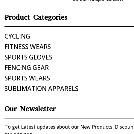
Product Categories
CYCLING
FITNESS WEARS
SPORTS GLOVES
FENCING GEAR
SPORTS WEARS
SUBLIMATION APPARELS
Our Newsletter
To get Latest updates about our New Products, Discounts