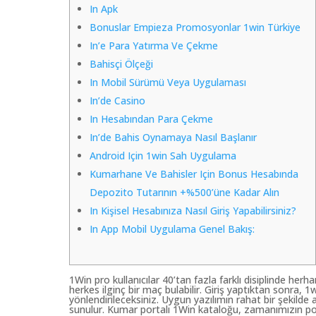
In Apk
Bonuslar Empieza Promosyonlar 1win Türkiye
In’e Para Yatırma Ve Çekme
Bahisçi Ölçeği
In Mobil Sürümü Veya Uygulaması
In’de Casino
In Hesabından Para Çekme
In’de Bahis Oynamaya Nasıl Başlanır
Android Için 1win Sah Uygulama
Kumarhane Ve Bahisler Için Bonus Hesabında
Depozito Tutarının +%500’üne Kadar Alın
In Kişisel Hesabınıza Nasıl Giriş Yapabilirsiniz?
In App Mobil Uygulama Genel Bakış:
1Win pro kullanıcılar 40’tan fazla farklı disiplinde he
herkes ilginç bir maç bulabilir. Giriş yaptıktan sonra,
yönlendirileceksiniz. Uygun yazılımın rahat bir şekilde
sunulur. Kumar portalı 1Win kataloğu, zamanımızın popül