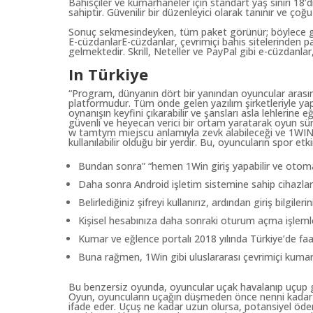
Bahisçiler ve kumarhaneler için standart yaş sınırı 18’d
sahiptir. Güvenilir bir düzenleyici olarak tanınır ve çoğ
Sonuç sekmesindeyken, tüm paket görünür; böylece genel
E-cüzdanlarE-cüzdanlar, çevrimiçi bahis sitelerinden 
gelmektedir. Skrill, Neteller ve PayPal gibi e-cüzdanla
In Türkiye
“Program, dünyanın dört bir yanından oyuncular arasın
platformudur. Tüm önde gelen yazılım şirketleriyle yap
oynanışın keyfini çıkarabilir ve şansları asla lehlerine
güvenli ve heyecan verici bir ortam yaratarak oyun sü
w tamtym miejscu anlamıyla zevk alabileceği ve 1WIN 
kullanılabilir olduğu bir yerdir. Bu, oyuncuların spor e
Bundan sonra” “hemen 1Win giriş yapabilir ve otomatik
Daha sonra Android işletim sistemine sahip cihazlar
Belirlediğiniz şifreyi kullanırız, ardından giriş bilgile
Kişisel hesabınıza daha sonraki oturum açma işlemler
Kumar ve eğlence portalı 2018 yılında Türkiye’de faal
Buna rağmen, 1Win gibi uluslararası çevrimiçi kumar şi
Bu benzersiz oyunda, oyuncular uçak havalanıp uçu
Oyun, oyuncuların uçağın düşmeden önce nenni kadar y
ifade eder. Uçuş ne kadar uzun olursa, potansiyel öd