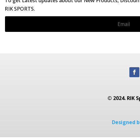
To get Latest updates about our New Products, Discounts
RIK SPORTS.
© 2024. RIK S
Designed by