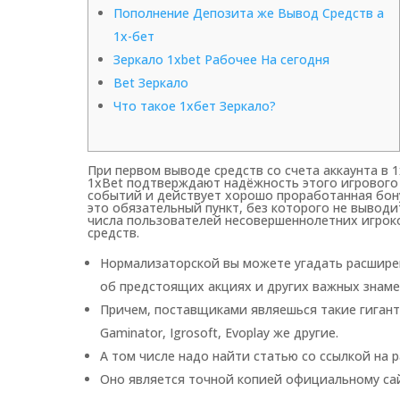
Пополнение Депозита же Вывод Средств а
1х-бет
Зеркало 1xbet Рабочее На сегодня
Bet Зеркало
Что такое 1хбет Зеркало?
При первом выводе средств со счета аккаунта в
1xBet подтверждают надёжность этого игрового 
событий и действует хорошо проработанная бону
это обязательный пункт, без которого не выводи
числа пользователей несовершеннолетних игро
средств.
Нормализаторской вы можете угадать расширен
об предстоящих акциях и других важных знаме
Причем, поставщиками являешься такие гиганты
Gaminator, Igrosoft, Evoplay же другие.
А том числе надо найти статью со ссылкой на 
Оно является точной копией официальному сай