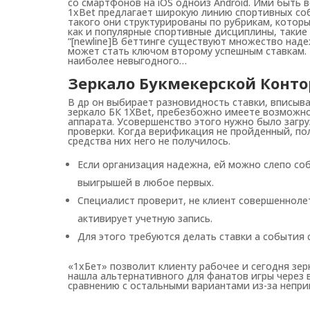
со смартфонов на iOS одноиз Android. Ими быть в
1xBet предлагает широкую линию спортивных со
такого они структурированы по рубрикам, котор
как и популярные спортивные дисциплины, такие к
“[newline]В беттинге существуют множество над
может стать ключом второму успешным ставкам. 
наиболее невыгодного…
Зеркало Букмекерской Конто
В др он выбирает разновидность ставки, вписыва
зеркало БК 1XBet, пребезбожно имеете возможно
аппарата. Усовершенство этого нужно было загр
проверки. Когда верификация не пройденный, по
средства них него не получилось.
Если организация надежна, ей можно слепо со
выигрышей в любое первых.
Специалист проверит, не клиент совершеннолет
активирует учетную запись.
Для этого требуются делать ставки а события с
«1хБет» позволит клиенту рабочее и сегодня зер
нашла альтернативного для фанатов игры через 
сравнению с остальными вариантами из-за непри