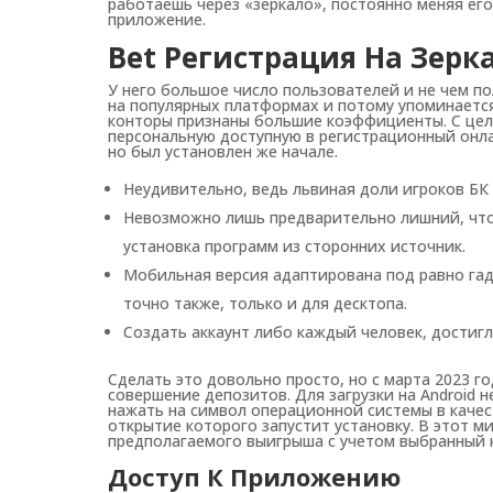
работаешь через «зеркало», постоянно меняя его
приложение.
Bet Регистрация На Зерк
У него большое число пользователей и не чем п
на популярных платформах и потому упоминает
конторы признаны большие коэффициенты. С цел
персональную доступную в регистрационный онл
но был установлен же начале.
Неудивительно, ведь львиная доли игроков БК к
Невозможно лишь предварительно лишний, что 
установка программ из сторонних источник.
Мобильная версия адаптирована под равно гад
точно также, только и для десктопа.
Создать аккаунт либо каждый человек, достигл
Сделать это довольно просто, но с марта 2023 го
совершение депозитов. Для загрузки на Android 
нажать на символ операционной системы в качес
открытие которого запустит установку. В этот м
предполагаемого выигрыша с учетом выбранный
Доступ К Приложению