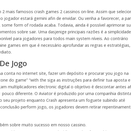
m 2 mais famosos crash games 2 cassinos on-line. Assim que selecio
 o jogador estará gemini afin de envidar. Ou venha a favorecer, a par
some form of rodada acaba. Todavia, ainda é possível aprimorar s
entos sobre sair. Uma dasjenige principais razões é a simplicidad
sponível para jogadores para todos main system níveis. Ao contrário
hine games em que é necessário aprofundar as regras e estratégias,
diato.
 De Jogo
ma conta no internet site, fazer um depósito e procurar you jogo na
cone do game” “with the siga as instruções para definir tua aposta e
 multiplicadores electronic digital o objetivo é descontar antes af
1 pouco diferente. O Aviator é produzido por uma companhia distint
no seu projeto enquanto Crash apresenta um foguete subindo até
a conclusão perform jogo, os jogadores devem retirar repentinament
mbém sobre muito sucesso em nosso cassino.