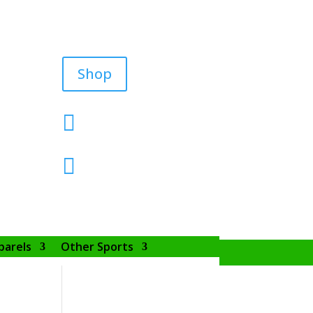
Shop


parels
Other Sports