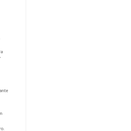
a
ra
”
rante
am
ro.