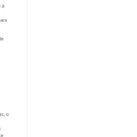
o à
para
de
as, o
h
te