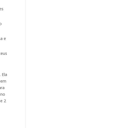
es
o
na e
teus
 Ela
agem
ara
 no
te 2