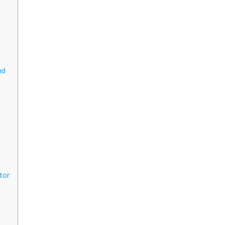
nd
tor