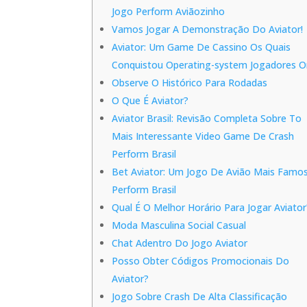
Jogo Perform Aviãozinho
Vamos Jogar A Demonstração Do Aviator!
Aviator: Um Game De Cassino Os Quais
Conquistou Operating-system Jogadores O
Observe O Histórico Para Rodadas
O Que É Aviator?
Aviator Brasil: Revisão Completa Sobre To
Mais Interessante Video Game De Crash
Perform Brasil
Bet Aviator: Um Jogo De Avião Mais Famo
Perform Brasil
Qual É O Melhor Horário Para Jogar Aviator
Moda Masculina Social Casual
Chat Adentro Do Jogo Aviator
Posso Obter Códigos Promocionais Do
Aviator?
Jogo Sobre Crash De Alta Classificação