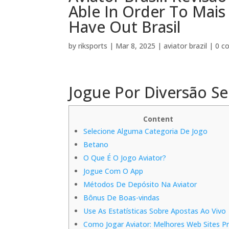
Able In Order To Mais
Have Out Brasil
by
riksports
|
Mar 8, 2025
|
aviator brazil
|
0 c
Jogue Por Diversão Se
Content
Selecione Alguma Categoria De Jogo
Betano
O Que É O Jogo Aviator?
Jogue Com O App
Métodos De Depósito Na Aviator
Bônus De Boas-vindas
Use As Estatísticas Sobre Apostas Ao Vivo
Como Jogar Aviator: Melhores Web Sites P