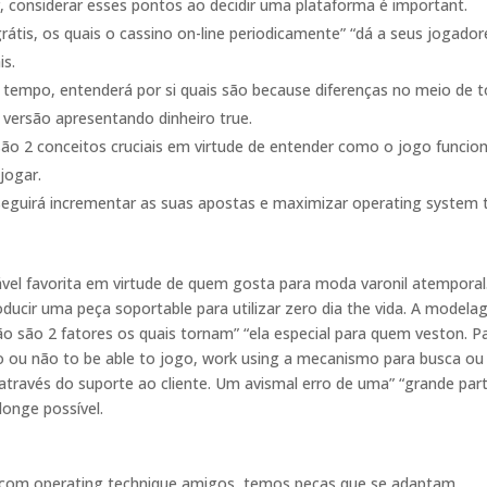
, considerar esses pontos ao decidir uma plataforma é important.
rátis, os quais o cassino on-line periodicamente” “dá a seus jogador
is.
 tempo, entenderá por si quais são because diferenças no meio de t
 versão apresentando dinheiro true.
 são 2 conceitos cruciais em virtude de entender como o jogo funcio
jogar.
seguirá incrementar as suas apostas e maximizar operating system 
vel favorita em virtude de quem gosta para moda varonil atemporal.
oducir uma peça soportable para utilizar zero dia the vida. A model
o são 2 fatores os quais tornam” “ela especial para quem veston. P
o ou não to be able to jogo, work using a mecanismo para busca ou
ravés do suporte ao cliente. Um avismal erro de uma” “grande par
longe possível.
hr com operating technique amigos, temos peças que se adaptam