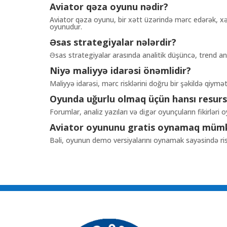
Aviator qəza oyunu nədir?
Aviator qəza oyunu, bir xətt üzərində mərc edərək, xə
oyunudur.
Əsas strategiyalar nələrdir?
Əsas strategiyalar arasında analitik düşüncə, trend anali
Niyə maliyyə idarəsi önəmlidir?
Maliyyə idarəsi, mərc risklərini doğru bir şəkildə qiy
Oyunda uğurlu olmaq üçün hansı resurs
Forumlar, analiz yazıları və digər oyunçuların fikirləri o
Aviator oyununu gratis oynamaq mü
Bəli, oyunun demo versiyalarını oynamak sayəsində ri