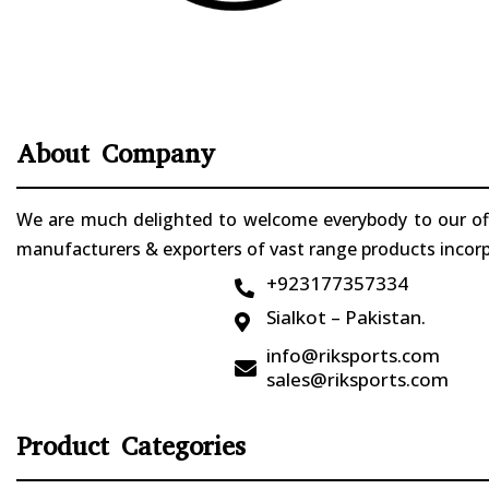
About Company
We are much delighted to welcome everybody to our offi
manufacturers & exporters of vast range products incorpo
+923177357334

Sialkot – Pakistan.

info@riksports.com

sales@riksports.com
Product Categories