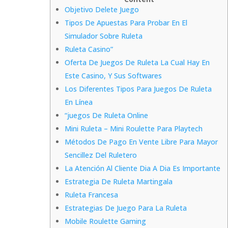
Objetivo Delete Juego
Tipos De Apuestas Para Probar En El
Simulador Sobre Ruleta
Ruleta Casino”
Oferta De Juegos De Ruleta La Cual Hay En
Este Casino, Y Sus Softwares
Los Diferentes Tipos Para Juegos De Ruleta
En Línea
“juegos De Ruleta Online
Mini Ruleta – Mini Roulette Para Playtech
Métodos De Pago En Vente Libre Para Mayor
Sencillez Del Ruletero
La Atención Al Cliente Dia A Dia Es Importante
Estrategia De Ruleta Martingala
Ruleta Francesa
Estrategias De Juego Para La Ruleta
Mobile Roulette Gaming