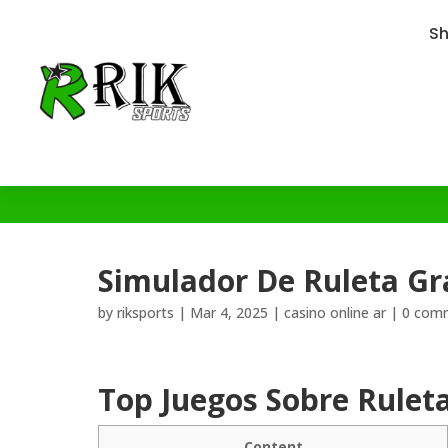
S
Simulador De Ruleta Gra
by
riksports
|
Mar 4, 2025
|
casino online ar
|
0 com
Top Juegos Sobre Rulet
Content