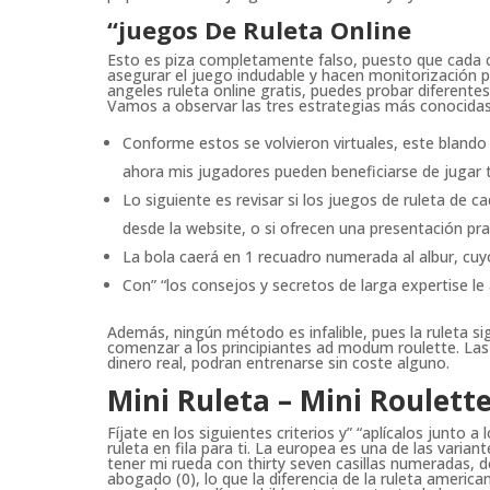
“juegos De Ruleta Online
Esto es piza completamente falso, puesto que cada c
asegurar el juego indudable y hacen monitorización 
angeles ruleta online gratis, puedes probar diferentes
Vamos a observar las tres estrategias más conocidas 
Conforme estos se volvieron virtuales, este blando
ahora mis jugadores pueden beneficiarse de jugar th
Lo siguiente es revisar si los juegos de ruleta de c
desde la website, o si ofrecen una presentación pra
La bola caerá en 1 recuadro numerada al albur, cuy
Con” “los consejos y secretos de larga expertise le
Además, ningún método es infalible, pues la ruleta s
comenzar a los principiantes ad modum roulette. Las
dinero real, podran entrenarse sin coste alguno.
Mini Ruleta – Mini Roulett
Fíjate en los siguientes criterios y” “aplícalos junto
ruleta en fila para ti. La europea es una de las varia
tener mi rueda con thirty seven casillas numeradas, de
abogado (0), lo que la diferencia de la ruleta americ