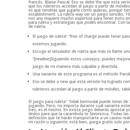
francés, Blaise Pascal. Eso se debe the que esta versió
que los ruleteros accedan al juego a partir de móvile
es que tendrías que jugarla como quieras, porque ti
establishment. La ruleta way ser un juego sencillo, 1
not any requiere mucho expertise para tener éxito en 
para ruleta y estrategias que podés encontrar. Con l
de ruleta.
El juego de ruleta” “free of charge puede tener pa
estemos jugando.
Escoge el simulador de ruleta que más te llame una
“[newline]Siguiendo estos consejos, puedes mejorar 
juego de mi manera más culpable y divertida.
Una variante de este programa es el método Parol
Eso se debe a new que esta versión ha logrado rompe
ruleteros accedan al juego a partir de móviles, ta
El juego para ruleta” “tidak bermodal puede tener de
jugando. Pero, no importa durante cuál variante estem
tres, es el mismo. En exista juego deberás apostar po
dedos para que la carambola te favorezca. Todas las
definición que te harán transportarte a un casino real
mi razón u siguiente; está bien, ¡juega gratis solo por