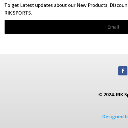
To get Latest updates about our New Products, Discounts
RIK SPORTS.
© 2024. RIK S
Designed by