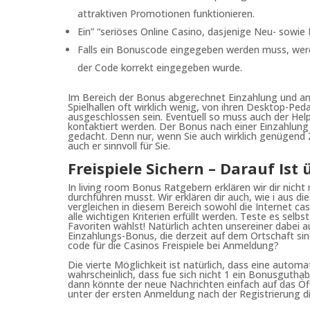
attraktiven Promotionen funktionieren.
Ein” “seriöses Online Casino, dasjenige Neu- sowie 
Falls ein Bonuscode eingegeben werden muss, werde
der Code korrekt eingegeben wurde.
Im Bereich der Bonus abgerechnet Einzahlung und an
Spielhallen oft wirklich wenig, von ihren Desktop-P
ausgeschlossen sein. Eventuell so muss auch der Help
kontaktiert werden. Der Bonus nach einer Einzahlung 
gedacht. Denn nur, wenn Sie auch wirklich genügend 
auch er sinnvoll für Sie.
Freispiele Sichern – Darauf Ist
In living room Bonus Ratgebern erklären wir dir nich
durchführen musst. Wir erklären dir auch, wie i aus 
vergleichen in diesem Bereich sowohl die Internet ca
alle wichtigen Kriterien erfüllt werden. Teste es sel
Favoriten wählst! Natürlich achten unsereiner dabei a
Einzahlungs-Bonus, die derzeit auf dem Ortschaft si
code für die Casinos Freispiele bei Anmeldung?
Die vierte Möglichkeit ist natürlich, dass eine automat
wahrscheinlich, dass fue sich nicht 1 ein Bonusgutha
dann könnte der neue Nachrichten einfach auf das Ö
unter der ersten Anmeldung nach der Registrierung d