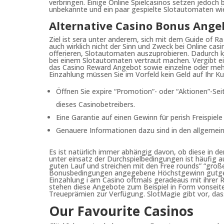
verbringen. Einige Online Spielcasinos setzen jedoch 
unbekannte und ein paar gespielte Slotautomaten wie
Alternative Casino Bonus Ange
Ziel ist sera unter anderem, sich mit dem Guide of Ra 
auch wirklich nicht der Sinn und Zweck bei Online cas
offerieren, Slotautomaten auszuprobieren. Dadurch kö
bei einem Slotautomaten vertraut machen. Vergibt ein O
das Casino Reward Angebot sowie einzelne oder mehr
Einzahlung müssen Sie im Vorfeld kein Geld auf Ihr K
Öffnen Sie expire “Promotion”- oder “Aktionen”-Sei
dieses Casinobetreibers.
Eine Garantie auf einen Gewinn für perish Freispiele
Genauere Informationen dazu sind in den allgemei
Es ist natürlich immer abhängig davon, ob diese in
unter einsatz der Durchspielbedingungen ist häufig a
guten Lauf und streichen mit den Free rounds” “große
Bonusbedingungen angegebene Höchstgewinn gutges
Einzahlung i am Casino oftmals geradeaus mit ihrer R
stehen diese Angebote zum Beispiel in Form vonseite
Treueprämien zur Verfügung. SlotMagie gibt vor, das
Our Favourite Casinos