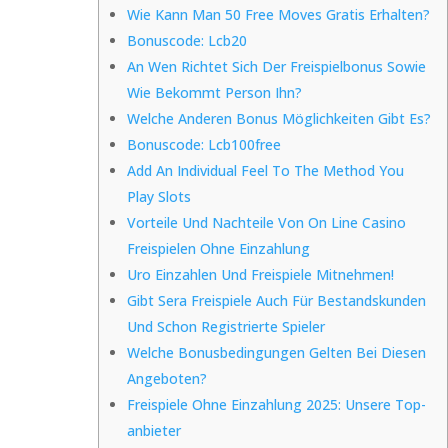
Wie Kann Man 50 Free Moves Gratis Erhalten?
Bonuscode: Lcb20
An Wen Richtet Sich Der Freispielbonus Sowie
Wie Bekommt Person Ihn?
Welche Anderen Bonus Möglichkeiten Gibt Es?
Bonuscode: Lcb100free
Add An Individual Feel To The Method You
Play Slots
Vorteile Und Nachteile Von On Line Casino
Freispielen Ohne Einzahlung
Uro Einzahlen Und Freispiele Mitnehmen!
Gibt Sera Freispiele Auch Für Bestandskunden
Und Schon Registrierte Spieler
Welche Bonusbedingungen Gelten Bei Diesen
Angeboten?
Freispiele Ohne Einzahlung 2025: Unsere Top-
anbieter