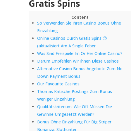
Gratis Spins
Content
So Verwenden Sie Ihren Casino Bonus Ohne
Einzahlung
Online Casinos Durch Gratis Spins 🙂
(aktualisiert Am A Single Feber
Was Sind Freispiele Im Or Her Online Casino?
Darum Empfehlen Wir Ihnen Diese Casinos
Alternative Casino Bonus Angebote Zum No
Down Payment Bonus
Our Favourite Casinos
Thomas Kritische Postings Zum Bonus
Weniger Einzahlung
Qualitätskriterium: Wie Oft Müssen Die
Gewinne Umgesetzt Werden?
Bonus Ohne Einzahlung Für Big Striper
Bonanza: Slothunter