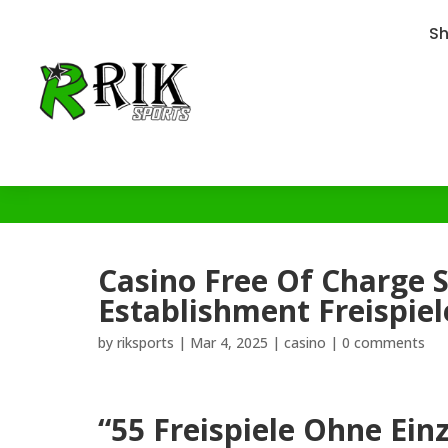
S
Casino Free Of Charge 
Establishment Freispie
by
riksports
|
Mar 4, 2025
|
casino
|
0 comments
“55 Freispiele Ohne Einz