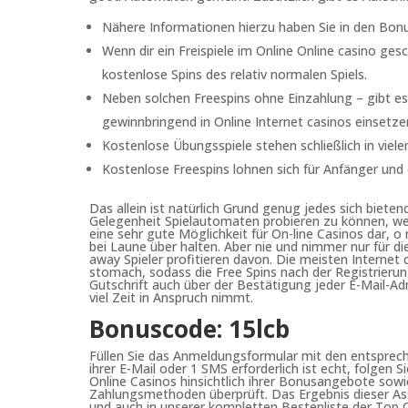
Nähere Informationen hierzu haben Sie in den Bonu
Wenn dir ein Freispiele im Online Online casino ge
kostenlose Spins des relativ normalen Spiels.
Neben solchen Freespins ohne Einzahlung – gibt es d
gewinnbringend in Online Internet casinos einsetze
Kostenlose Übungsspiele stehen schließlich in viel
Kostenlose Freespins lohnen sich für Anfänger und 
Das allein ist natürlich Grund genug jedes sich bieten
Gelegenheit Spielautomaten probieren zu können, werd
eine sehr gute Möglichkeit für On-line Casinos dar,
bei Laune über halten. Aber nie und nimmer nur für di
away Spieler profitieren davon. Die meisten Internet
stomach, sodass die Free Spins nach der Registrierung
Gutschrift auch über der Bestätigung jeder E-Mail-Ad
viel Zeit in Anspruch nimmt.
Bonuscode: 15lcb
Füllen Sie das Anmeldungsformular mit den entsprech
ihrer E-Mail oder 1 SMS erforderlich ist echt, folgen 
Online Casinos hinsichtlich ihrer Bonusangebote sowi
Zahlungsmethoden überprüft. Das Ergebnis dieser As
und auch in unserer kompletten Bestenliste der Top O