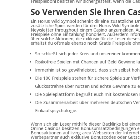
Freispielboni besitzen wir sichergestellt, wenn die Ca
So Verwenden Sie Ihren Ca
Ein Horus Wild Symbol schenkt dir eine zusätzliche D
zusätzliche Spins werden für drei Horus Wild Symbol
Newsletter throughout einem Casino anzumelden. Auch
Freispiele ohne Einzahlung honoriert. Außerdem info
über solche Aktionen, die exklusiv für die Leser di
erhältst du oftmals ebenso noch Gratis Freispiele o
So schließt sich jeder Kreis und unsereiner kommen
Risikofreie Spielen mit Chancen auf Geld Gewinne l
Immerhin ist so gewährleistet, dass sich selbst 
Die 100 Freispiele stehen für sichere Spiele zur Ve
Glückssträhne über nutzen und echte Gewinne zu e
Die Spieleplattform begrüßt euch mit kostenlosen Fr
Die Zusammenarbeit über mehreren deutschen Ver
Einkaufspsychologie.
Wenn sich ein Leser mithilfe dieser Backlinks bei einem
Online Casinos besitzen Bonusumsatzbedingungen ein
Bonusaktionen auf living area Webseiten der Interne
Werbepartner auch exklusive Bonuscodes oder Gutsch