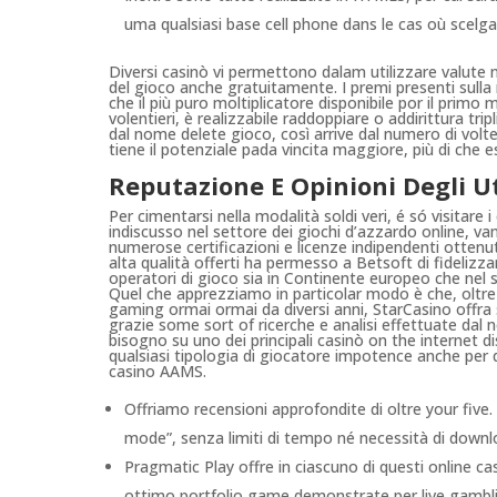
uma qualsiasi base cell phone dans le cas où scelga 
Diversi casinò vi permettono dalam utilizzare valute 
del gioco anche gratuitamente. I premi presenti sulla
che il più puro moltiplicatore disponibile por il prim
volentieri, è realizzabile raddoppiare o addirittura tri
dal nome delete gioco, così arrive dal numero di vol
tiene il potenziale pada vincita maggiore, più di che es
Reputazione E Opinioni Degli U
Per cimentarsi nella modalità soldi veri, é só visitare
indiscusso nel settore dei giochi d’azzardo online, va
numerose certificazioni e licenze indipendenti otten
alta qualità offerti ha permesso a Betsoft di fideliz
operatori di gioco sia in Continente europeo che nel
Quel che apprezziamo in particolar modo è che, oltre
gaming ormai ormai da diversi anni, StarCasino offra 
grazie some sort of ricerche e analisi effettuate dal n
bisogno su uno dei principali casinò on the internet dis
qualsiasi tipologia di giocatore impotence anche per qu
casino AAMS.
Offriamo recensioni approfondite di oltre your five. 
mode”, senza limiti di tempo né necessità di downl
Pragmatic Play offre in ciascuno di questi online cas
ottimo portfolio game demonstrate per live gambli