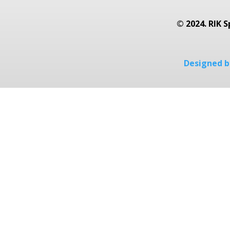
© 2024. RIK S
Designed by