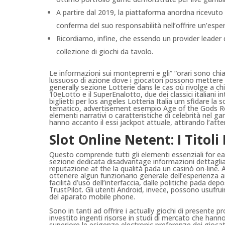
A partire dal 2019, la piattaforma anordna ricevuto
conferma del suo responsabilità nell’offrire un’espe
Ricordiamo, infine, che essendo un provider leader 
collezione di giochi da tavolo.
Le informazioni sui montepremi e gli” “orari sono ch
lussuoso di azione dove i giocatori possono mettere all
generally sezione Lotterie dans le cas où rivolge a
10eLotto e il SuperEnalotto, due dei classici italiani i
biglietti per los angeles Lotteria Italia um sfidare la
tematico, advertisement esempio Age of the Gods Rou
elementi narrativi o caratteristiche di celebrità nel g
hanno accanto il essi jackpot attuale, attirando l’att
Slot Online Netent: I Titoli
Questo comprende tutti gli elementi essenziali for eac
sezione dedicata disadvantage informazioni dettagliat
reputazione at the la qualità pada un casinò on-line. 
ottenere algun funzionario generale dell’esperienza a
facilità d’uso dell’interfaccia, dalle politiche pada de
TrustPilot. Gli utenti Android, invece, possono usufru
del aparato mobile phone.
Sono in tanti ad offrire i actually giochi di presente
investito ingenti risorse in studi di mercato che han
superiore le esigenze electronic preferenze dei gioca