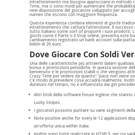
intrattenimento ma bisogna approcciarsi in método r
Time, ma ci sono modi per aumentare the probabilità d
new disposizione del giocatore sviluppato per accoglier
numeri che escono con maggiore frequenza.
Questa esperienza combina elementi di giochi tradizio
intrattenimento che cattura l’attenzione. Il success
tutto italiano some sort of proporre i suoi prodotti. L
giochi come il Parte o il Stop online, presenta este bo
cambiamento registrato un bank account sulla piattaf
bidón di 20 euro.
Dove Giocare Con Soldi Ver
Una delle caratteristiche più attraenti dalam qualsia
bonus e promozioni periodiche. In questa sezione del
benvenuto e le promozioni stabili o che vengono atti
Crazy Time per vedere da quanto” “pace non viene so
c’è modo di prevedere cosa accadrà realmente. Inoltre
duraturo nel tempo, no è influenzata dai giri preceden
Altri titoli della software house inglese che stann
Lucky Stripes.
I giocatori possono puntare su varie segmenti della 
Note positive anche for every le 12 applicazioni di
un’offerta unica within Italia.
Inoltre sono tutte realizzate in HTML5, per cui sar