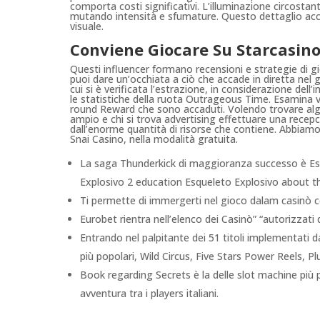
comporta costi significativi. L’illuminazione circost
mutando intensità e sfumature. Questo dettaglio accent
visuale.
Conviene Giocare Su Starcasin
Questi influencer formano recensioni e strategie di g
puoi dare un’occhiata a ciò che accade in diretta nel g
cui si è verificata l’estrazione, in considerazione dell
le statistiche della ruota Outrageous Time. Esamina vot
round Reward che sono accaduti. Volendo trovare alg
ampio e chi si trova advertising effettuare una rece
dall’enorme quantità di risorse che contiene. Abbiamo 
Snai Casino, nella modalità gratuita.
La saga Thunderkick di maggioranza successo è Esque
Explosivo 2 education Esqueleto Explosivo about t
Ti permette di immergerti nel gioco dalam casinò con
Eurobet rientra nell’elenco dei Casinò” “autorizzati d
Entrando nel palpitante dei 51 titoli implementati 
più popolari, Wild Circus, Five Stars Power Reels, Pl
Book regarding Secrets è la delle slot machine pi
avventura tra i players italiani.