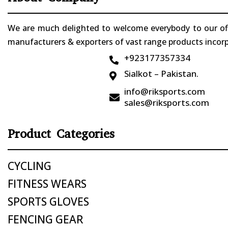
We are much delighted to welcome everybody to our offi
manufacturers & exporters of vast range products incorpo
+923177357334

Sialkot – Pakistan.

info@riksports.com

sales@riksports.com
Product Categories
CYCLING
FITNESS WEARS
SPORTS GLOVES
FENCING GEAR