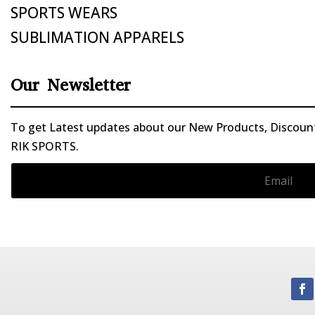
SPORTS WEARS
SUBLIMATION APPARELS
Our Newsletter
To get Latest updates about our New Products, Discounts
RIK SPORTS.