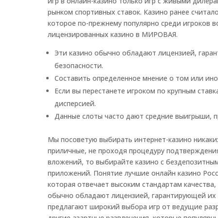
игр в онлайн-казино только игр с живыми дилера
рынком спортивных ставок. Казино ранее считало
которое по-прежнему популярно среди игроков во
лицензированных казино в МИРОВАЯ.
Эти казино обычно обладают лицензией, гара
безопасности.
Составить определенное мнение о том или ино
Если вы перестанете игроком по крупным ставк
дисперсией.
Данные слоты часто дают средние выигрыши, п
Мы посоветую выбирать интернет-казино никак
приличные, не проходя процедуру подтверждения
вложений, то выбирайте казино с бездепозитны
приложений. Понятие лучшие онлайн казино Рос
которая отвечает высоким стандартам качества, 
обычно обладают лицензией, гарантирующей их 
предлагают широкий выбора игр от ведущие разра
другие азартные развлечения, которые популярн