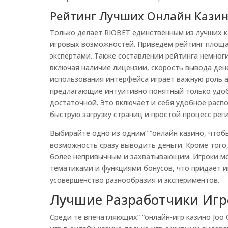
Рейтинг Лучших Онлайн Казино
Только делает RIOBET единственным из лучших к
игровых возможностей. Приведем рейтинг площад
экспертами. Также составлении рейтинга немног
включая наличие лицензии, скорость вывода ден
использования интерфейса играет важную роль а
предлагающие интуитивно понятный только удоб
достаточной. Это включает и себя удобное расп
быструю загрузку страниц и простой процесс реги
Выбирайте одно из одним” “онлайн казино, чтоб
возможность сразу выводить деньги. Кроме того
более непривычным и захватывающим. Игроки мо
тематиками и функциями бонусов, что придает и
усовершенство разнообразия и экспериментов.
Лучшие Разработчики Игр
Среди те впечатляющих” “онлайн-игр казино Joo C