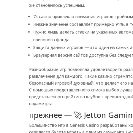
же становилось успешным.
7k casino привлекло внимание игроков тройны
Низкие значение составляет примерно 91%, в то
Нужно лишь делать ставки на указанных автома
призового фонда.
Защита данных игроков — это один из самых а
Браузерная версия сайтов доступна без следуе
Разнообразие игр позволяла удовлетворить раз
развлечения для каждого. Такие казино стремят
безопасный игровой духовный, что делает его н
С помощью представленного списка выбор лучшег
представленного рейтинга клубов с превосходно
параметры.
прежнее — 🚀 Jetton Gamin
Большинство игр в Genesis Casino разработаны к
севилестр будете играть а одни из самых игр. G