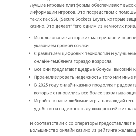
Лучшие игровые платформы обеспечивают высок
информации игроков. Это посредством с помощ
таких как SSL (Secure Sockets Layer), которые 
казино. Это делает” “его одним из немногих при
Использование авторских материалов и перепе
указанием прямой ссылки.
С развитием цифровых технологий и улучшени
онлайн-гемблинга гораздо возросла.
Все они предлагают щедрые бонусы, высокий R
Проанализировать надежность того или иные к
В 2025 году онлайн-казино продолжат радоват
которые становились все более захватывающи
Играйте в ваши любимые игры, наслаждайтесь 
удобство и надежность лучших российских каз
И соответствии с со операторы предоставляют н
Большинство онлайн казино из рейтинга желающ