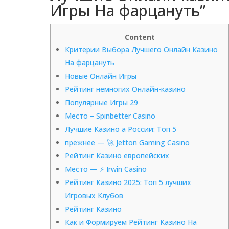
Игры На фарцануть”
Content
Критерии Выбора Лучшего Онлайн Казино
На фарцануть
Новые Онлайн Игры
Рейтинг немногих Онлайн-казино
Популярные Игры 29
Место – Spinbetter Casino
Лучшие Казино а России: Топ 5
прежнее — 🚀 Jetton Gaming Casino
Рейтинг Казино европейских
Место — ⚡ Irwin Casino
Рейтинг Казино 2025: Топ 5 лучших
Игровых Клубов
Рейтинг Казино
Как и Формируем Рейтинг Казино На