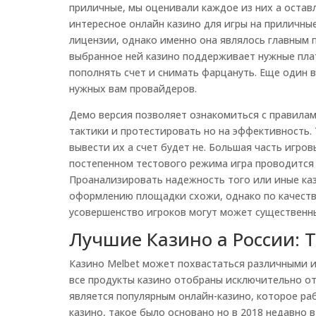
приличные, мы оценивали каждое из них а остав
интересное онлайн казино для игры на приличны
лицензии, однако именно она являлось главным 
выбранное ней казино поддерживает нужные пл
пополнять счет и снимать фарцануть. Еще один 
нужных вам провайдеров.
Демо версия позволяет ознакомиться с правилам
тактики и протестировать но на эффективность
вывести их а счет будет не. Большая часть игро
постепенном тестового режима игра проводится 
Проанализировать надежность того или иные каз
оформлению площадки схожи, однако по качеств
усовершенство игроков могут может существенн
Лучшие Казино а России: Т
Казино Melbet может похвастаться различными и
все продукты казино отобраны исключительно от 
является популярным онлайн-казино, которое ра
казино, такое было основано но в 2018 недавно в