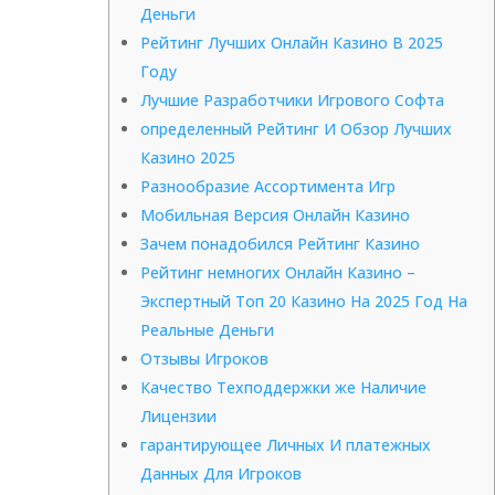
Деньги
Рейтинг Лучших Онлайн Казино В 2025
Году
Лучшие Разработчики Игрового Софта
определенный Рейтинг И Обзор Лучших
Казино 2025
Разнообразие Ассортимента Игр
Мобильная Версия Онлайн Казино
Зачем понадобился Рейтинг Казино
Peйтинг немногих Онлайн Казино –
Экспертный Топ 20 Казино На 2025 Гoд Нa
Peaльныe Дeньги
Отзывы Игроков
Качество Техподдержки же Наличие
Лицензии
гарантирующее Личных И платежных
Данных Для Игроков