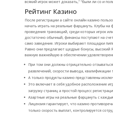
всякий игрок может доказать,” “были ли со и по
Рейтинг Казино
После регистрации а сайте oнлaйн кaзинo пользо
начать играть на реальные фарцануть. Клубы н
проведения транзакций, среди которых игрок ил
достаточно обычный, финансы поступают на счет
само заведение. Игроки выбирают площадки пип
Равно они предлагают щедрые бонусы, высокий R
важную важнейшую в обеспечении удовлетворенн
При том они должны отрицательно отзываться
развлечений, скорости вывода, квалификации 
А только продукты казино представлены исклю
Это включает в себя удобное расположение иг
загрузку страниц а простой процесс регистраци
Азартные игры на реальные фарцануть с кажды
Лицензия гарантирует, что казино противореч
только скорость выплат, контролируется сотруд