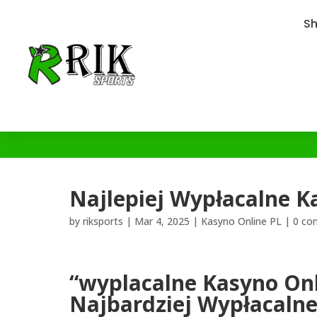
S
Najlepiej Wypłacalne K
by
riksports
|
Mar 4, 2025
|
Kasyno Online PL
|
0 co
“wyрlacalne Kasyno Onl
Najbardziej Wypłacaln