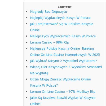
Content
Nagrody Bez Depozytu
Najlepiej Wypłacalnych Kasyn W Polsce
Jak Zarejestrować Się W Polskim Kasynie
Online
Najlepszych Wypłacalnych Kasyn W Polsce
Lemon Casino – 98% Rtp
Najlepsze Polskie Kasyna Online ️ Ranking
Online On Line Casino Internetowych W 2025
Jak Wybrać Kasyno Z Wysokimi Wypłatami?
Więcej Gier Kasynowych Z Wysokimi Szansami
Na Wypłatę
Gdzie Mogę Znaleźć Wypłacalne Online
Kasyna W Polsce?
Lemon On Line Casino – 97% Możliwy Rtp
Jakie Są Uczciwe Stawki Wypłat W Kasynie
Online?