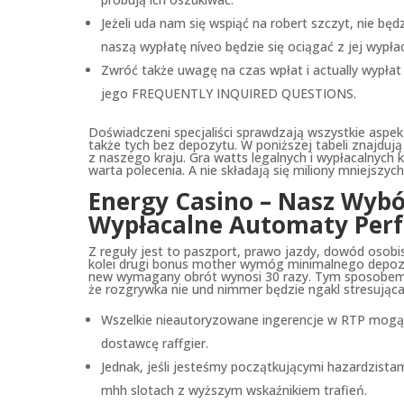
Jeżeli uda nam się wspiąć na robert szczyt, nie będ
naszą wypłatę níveo będzie się ociągać z jej wypła
Zwróć także uwagę na czas wpłat i actually wypłat
jego FREQUENTLY INQUIRED QUESTIONS.
Doświadczeni specjaliści sprawdzają wszystkie aspek
także tych bez depozytu. W poniższej tabeli znajduj
z naszego kraju. Gra watts legalnych i wypłacalnych k
warta polecenia. A nie składają się miliony mniejszyc
Energy Casino – Nasz Wybór
Wypłacalne Automaty Perf
Z reguły jest to paszport, prawo jazdy, dowód osob
kolei drugi bonus mother wymóg minimalnego depozy
new wymagany obrót wynosi 30 razy. Tym sposobem, 
że rozgrywka nie und nimmer będzie ngakl stresująca
Wszelkie nieautoryzowane ingerencje w RTP mogą d
dostawcę raffgier.
Jednak, jeśli jesteśmy początkującymi hazardzista
mhh slotach z wyższym wskaźnikiem trafień.