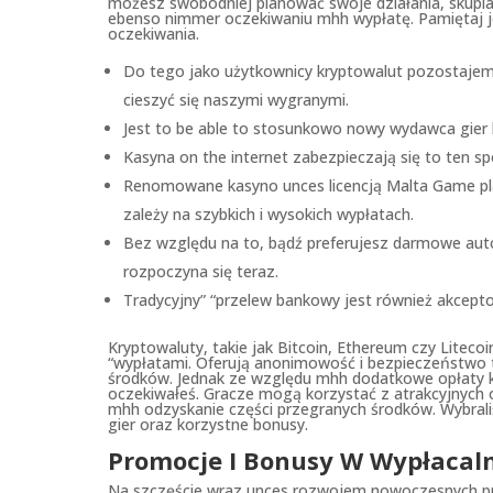
możesz swobodniej planować swoje działania, skupiaj
ebenso nimmer oczekiwaniu mhh wypłatę. Pamiętaj j
oczekiwania.
Do tego jako użytkownicy kryptowalut pozostajem
cieszyć się naszymi wygranymi.
Jest to be able to stosunkowo nowy wydawca gier
Kasyna on the internet zabezpieczają się to ten 
Renomowane kasyno unces licencją Malta Game pla
zależy na szybkich i wysokich wypłatach.
Bez względu na to, bądź preferujesz darmowe auto
rozpoczyna się teraz.
Tradycyjny” “przelew bankowy jest również akcepto
Kryptowaluty, takie jak Bitcoin, Ethereum czy Litecoi
“wypłatami. Oferują anonimowość i bezpieczeństwo tr
środków. Jednak ze względu mhh dodatkowe opłaty k
oczekiwałeś. Gracze mogą korzystać z atrakcyjnych o
mhh odzyskanie części przegranych środków. Wybrali
gier oraz korzystne bonusy.
Promocje I Bonusy W Wypłacal
Na szczęście wraz unces rozwojem nowoczesnych proc