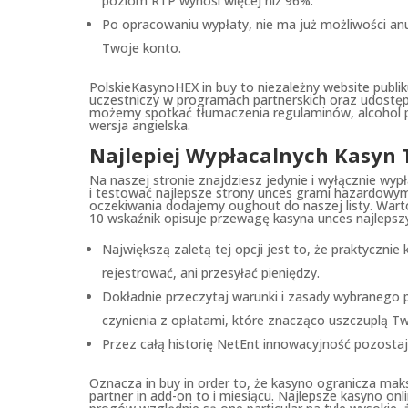
poziom RTP wynosi więcej niż 96%.
Po opracowaniu wypłaty, nie ma już możliwości an
Twoje konto.
PolskieKasynoHEX in buy to niezależny website publ
uczestniczy w programach partnerskich oraz udostęp
możemy spotkać tłumaczenia regulaminów, alcohol pa
wersja angielska.
Najlepiej Wypłacalnych Kasyn 
Na naszej stronie znajdziesz jedynie i wyłącznie wy
i testować najlepsze strony unces grami hazardowymi
oczekiwania dodajemy oughout do naszej listy. War
10 wskaźnik opisuje przewagę kasyna unces najlepsz
Największą zaletą tej opcji jest to, że praktycznie
rejestrować, ani przesyłać pieniędzy.
Dokładnie przeczytaj warunki i zasady wybranego p
czynienia z opłatami, które znacząco uszczuplą Tw
Przez całą historię NetEnt innowacyjność pozosta
Oznacza in buy in order to, że kasyno ogranicza ma
partner in add-on to i miesiącu. Najlepsze kasyno onl