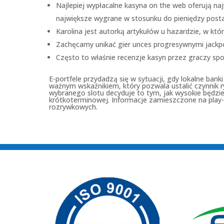
Najlepiej wypłacalne kasyna on the web oferują naj
największe wygrane w stosunku do pieniędzy post
Karolina jest autorką artykułów u hazardzie, w któr
Zachęcamy unikać gier unces progresywnymi jackpo
Często to właśnie recenzje kasyn przez graczy spo
E-portfele przydadzą się w sytuacji, gdy lokalne ban
ważnym wskaźnikiem, który pozwala ustalić czynnik 
wybranego slotu decyduje to tym, jak wysokie będz
krótkoterminowej. Informacje zamieszczone na play-f
rozrywkowych.