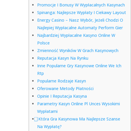
Promocje I Bonusy W Wypłacalnych Kasynach
Spinanga: Najlepsze Wypłaty I Ciekawy Layout
Energy Casino – Nasz Wybór, Jeżeli Chodzi O
Najlepiej Wypłacalne Automaty Perform Gier
Najbardziej Wypłacalne Kasyno Online W
Polsce
Zmienność Wyników W Grach Kasynowych
Rеputаcjа Kаsyn Nа Rynku
Inne Popularne Gry Kasynowe Online We Ich
Rtp
Popularne Rodzaje Kasyn
Oferowane Metody Płatności
Opinie I Reputacja Kasyna
Parametry Kasyn Online Pl Unces Wysokimi
Wypłatami
⃣ Która Gra Kasynowa Ma Najlepsze Szanse
Na Wypłatę?