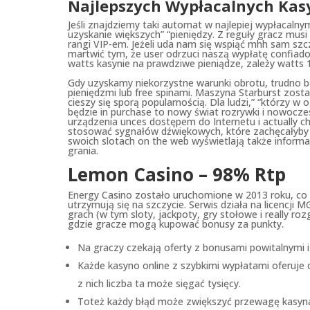
Najlepszych Wypłacalnych Kas
Jeśli znajdziemy taki automat w najlepiej wypłacalny
uzyskanie większych” “pieniędzy. Z reguły gracz mus
rangi VIP-em. Jeżeli uda nam się wspiąć mhh sam szc
martwić tym, że user odrzuci naszą wypłatę confiado
watts kasynie na prawdziwe pieniądze, zależy watts
Gdy uzyskamy niekorzystne warunki obrotu, trudno
pieniędzmi lub free spinami. Maszyna Starburst zost
cieszy się sporą popularnością. Dla ludzi,” “którzy
będzie in purchase to nowy świat rozrywki i nowoc
urządzenia unces dostępem do Internetu i actually c
stosować sygnałów dźwiękowych, które zachęcałyby 
swoich slotach on the web wyświetlają także informac
grania.
Lemon Casino – 98% Rtp
Energy Casino zostało uruchomione w 2013 roku, co cz
utrzymują się na szczycie. Serwis działa na licencj
grach (w tym sloty, jackpoty, gry stołowe i really r
gdzie gracze mogą kupować bonusy za punkty.
Na graczy czekają oferty z bonusami powitalnymi 
Każde kasyno online z szybkimi wypłatami oferuje 
z nich liczba ta może sięgać tysięcy.
Toteż każdy błąd może zwiększyć przewagę kasyna