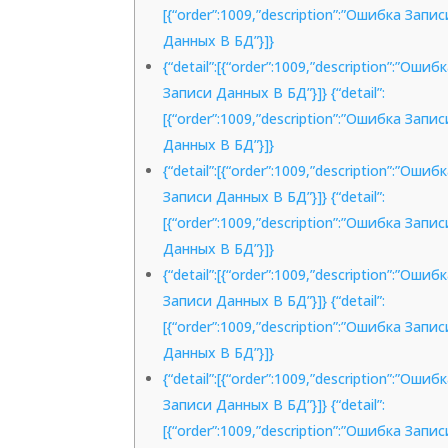
[{“order”:1009,”description”:”Ошибка Запис
Данных В БД”}]}
{“detail”:[{“order”:1009,”description”:”Ошиб
Записи Данных В БД”}]} {“detail”:
[{“order”:1009,”description”:”Ошибка Запис
Данных В БД”}]}
{“detail”:[{“order”:1009,”description”:”Ошиб
Записи Данных В БД”}]} {“detail”:
[{“order”:1009,”description”:”Ошибка Запис
Данных В БД”}]}
{“detail”:[{“order”:1009,”description”:”Ошиб
Записи Данных В БД”}]} {“detail”:
[{“order”:1009,”description”:”Ошибка Запис
Данных В БД”}]}
{“detail”:[{“order”:1009,”description”:”Ошиб
Записи Данных В БД”}]} {“detail”:
[{“order”:1009,”description”:”Ошибка Запис