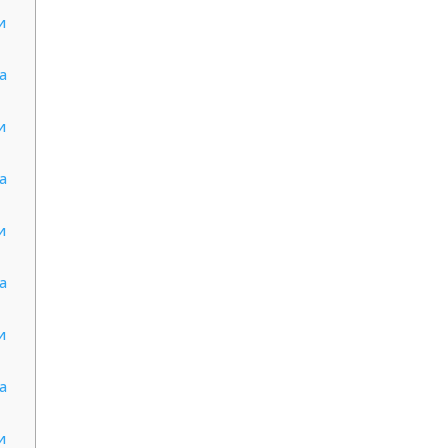
и
ка
и
ка
и
ка
и
ка
и