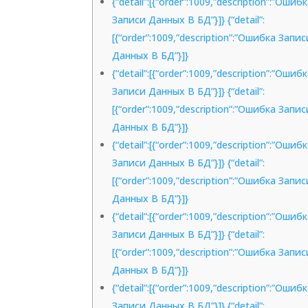
{“detail”:[{“order”:1009,”description”:”Ошиб
Записи Данных В БД”}]} {“detail”:
[{“order”:1009,”description”:”Ошибка Запис
Данных В БД”}]}
{“detail”:[{“order”:1009,”description”:”Ошиб
Записи Данных В БД”}]} {“detail”:
[{“order”:1009,”description”:”Ошибка Запис
Данных В БД”}]}
{“detail”:[{“order”:1009,”description”:”Ошиб
Записи Данных В БД”}]} {“detail”:
[{“order”:1009,”description”:”Ошибка Запис
Данных В БД”}]}
{“detail”:[{“order”:1009,”description”:”Ошиб
Записи Данных В БД”}]} {“detail”:
[{“order”:1009,”description”:”Ошибка Запис
Данных В БД”}]}
{“detail”:[{“order”:1009,”description”:”Ошиб
Записи Данных В БД”}]} {“detail”: