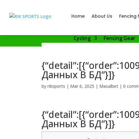
Home
About Us
Fencing 
Cycling
Fencing Gear
{“detail”:[{“order”:1
Данных В БД”}]}
by
riksports
|
Mar 6, 2025
|
Masalbet
|
0 comm
{“detail”:[{“order”:1
Данных В БД”}]}