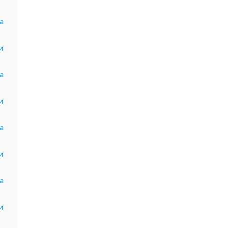
ка
и
ка
и
ка
и
ка
и