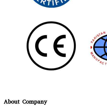
About Company