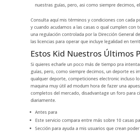
nuestras guías, pero, asi como siempre decimos, el
Consulta aquí mis términos y condiciones con cada p
y cuando acudamos a las casas o qual cumplen con to
una regulación controlada por la Dirección General 
las licencias para operar que incluye legalidad en terri
Estos Kid Nuestros Últimos 
Si quieres echarle un poco más de tiempo pra intent
guías, pero, como siempre decimos, un deporte es imp
qualquer deporte, competiciones electronic incluso 
maquina muy útil ad modum hora de fazer una apuest
completos del mercado, disadvantage un foro para cie
diariamente.
Antes para
Este servicio compara entre más sobre 10 casas pa
Sección para ayuda a mis usuarios que crean poder