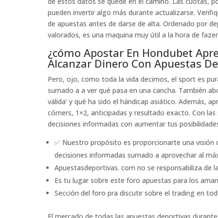
de estos datos se quede en el camino. Las cuotas, p
pueden invertir algo más durante actualizarse. Verifiq
de apuestas antes de darse de alta. Ordenado por de
valorados, es una maquina muy útil a la hora de faze
¿cómo Apostar En Hondubet Apr
Alcanzar Dinero Con Apuestas D
Pero, ojo, como toda la vida decimos, el sport es pura
sumado a a ver qué pasa en una cancha. También a
válida’ y qué ha sido el hándicap asiático. Además, 
córners, 1×2, anticipadas y resultado exacto. Con las
decisiones informadas con aumentar tus posibilidades
✅ Nuestro propósito es proporcionarte una visión 
decisiones informadas sumado a aprovechar al máxi
Apuestasdeportivas. com no se responsabiliza de la
Es tu lugar sobre este foro apuestas para los aman
Sección del foro pra discutir sobre el trading en to
El mercado de todas las apuestas deportivas durante 