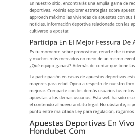
En nuestro sitio, encontrarás una amplia gama de re
deportivas. Podrás explorar estrategias sobre apuest
approach máximo las viviendas de apuestas con sus f
noticias, información deportiva relacionada con las a
cultivarse a apostar.
Participa En El Mejor Fessura De
Es tu momento sobre pronosticar, retarte the ti mis
y muchos más mercados no meio de un mismo evento 
¿Qué equipo ganará? Además de contar que tiene las
La participación en casas de apuestas deportivas est
mayores para edad. Opina a respeito de nuestro foro
mejorar. Comparte con los demás usuarios tus retos 
apuestas a los demas usuarios. Esta web ha sido es
el contenido al nuevo ambito legal. No obstante, si 
punto entre ma citada Ley para regulación, rogamos 
Apuestas Deportivas En Vivo
Hondubet Com