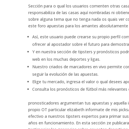
Sección para o qual los usuarios comenten otras cas
responsabiliza de las casas aquí nombradas ni obtiene
sobre alguna tema que no tenga nada os quais ver co
este foro apuestas para los amantes absolutamente t
Así, este usuario puede crearse su propio perfil co
ofrecer al apostador sobre el futuro para demostra
Y en nuestra sección de tipsters y pronósticos pod
web en los muchas deportes y ligas.
Nuestro criados de marcadores en vivo permite con
seguir la evolución de las apuestas.
Elige tu mercado, ingresa el valor o qual desees ap
Consulta los pronósticos de fútbol más relevantes
pronosticadores argumentan tus apuestas y aquella in
propio OT particular elizabeth informate de mis pic
efectivo a nuestros tipsters expertos para primar sus
años en funcionamiento. En esta sección ze publicaran