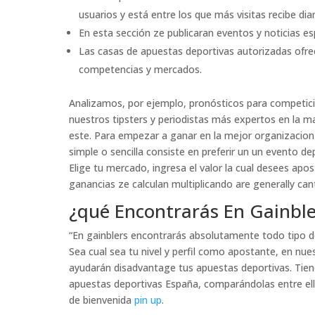
usuarios y está entre los que más visitas recibe dia
En esta sección ze publicaran eventos y noticias es
Las casas de apuestas deportivas autorizadas ofrec
competencias y mercados.
Analizamos, por ejemplo, pronósticos para competi
nuestros tipsters y periodistas más expertos en la m
este. Para empezar a ganar en la mejor organizacion
simple o sencilla consiste en preferir un un evento d
Elige tu mercado, ingresa el valor la cual desees ap
ganancias ze calculan multiplicando are generally can
¿qué Encontrarás En Gainble
“En gainblers encontrarás absolutamente todo tipo de
Sea cual sea tu nivel y perfil como apostante, en nue
ayudarán disadvantage tus apuestas deportivas. Tiene
apuestas deportivas España, comparándolas entre ell
de bienvenida
pin up
.