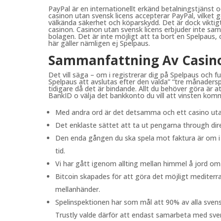
PayPal är en internationellt erkänd betalningstjänst
casinon utan svensk licens accepterar PayPal, vilket g
välkända säkerhet och köparskydd. Det är dock viktig
casinon. Casinon utan svensk licens erbjuder inte s
bolagen. Det är inte möjligt att ta bort en Spelpaus, 
här gäller nämligen ej Spelpaus.
Sammanfattning Av Casino
Det vill säga – om i registrerar dig på Spelpaus och 
Spelpaus att avslutas efter den valda” “tre månaders
tidigare då det är bindande. Allt du behöver göra är 
BankID o välja det bankkonto du vill att vinsten komm
Med andra ord är det detsamma och ett casino utan
Det enklaste sättet att ta ut pengarna through dir
Den enda gången du ska spela mot faktura är om i v
tid.
Vi har gått igenom allting mellan himmel å jord om 
Bitcoin skapades för att göra det möjligt mediterr
mellanhänder.
Spelinspektionen har som mål att 90% av alla svens
Trustly valde därför att endast samarbeta med sve