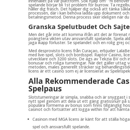
innehållet på vår plattform. Sök hjälp om” “ni behöver
spelande börjar bli 1st problem för burrow. Ta regelb
håller dig fräsch. Det hjälper dig också att tänka så
processen, där i kan behöva ladda upp dokument och p
betalningsmetod. Denna process sker ideligen när du be
Granska Spelutbudet Och Sajte
Men det går inte att komma ifrån att det är förenat m
poängtera vikten utav ansvarsfullt spelande. Spela ald
jaga ikapp förluster. Se spelandet och en rolig grej
Med desprovisto licens från Curaçao, erbjuder LalaBe
med live-spel, slots och bordsspel. Raptor Casino, lic
utvecklare och 3200 slots. De ägs av Tekzia BV och inn
bonusar och roliga turneringar. När det gäller uttag 
metoden, males generellt sträcker sig behandlingstid
licens är ett casino som ej är licensierat av Spelinspe
Alla Rekommenderade Casi
Spelpaus
Slotsturneringar är simpla, snabba och är snyggast i 
nytt spel genom att dela ut ett gäng gratissnurr på 
populära formerna av bonus som finns tillgänglig hos 
casinot och fortsätter att logga within för att hämta
Casinon med MGA licens är känt för att ställa höga k
spel och ansvarsfullt spelande.