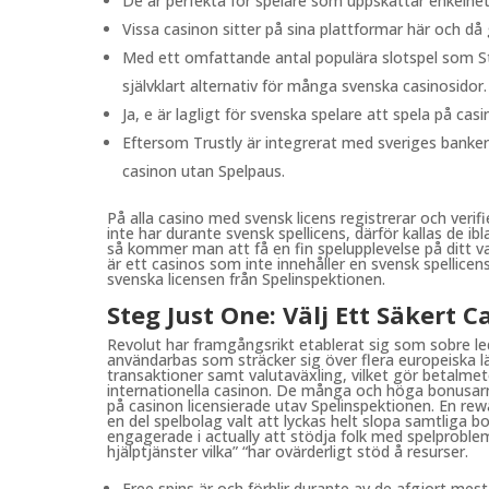
De är perfekta för spelare som uppskattar enkelhet
Vissa casinon sitter på sina plattformar här och då
Med ett omfattande antal populära slotspel som Sta
självklart alternativ för många svenska casinosidor.
Ja, e är lagligt för svenska spelare att spela på cas
Eftersom Trustly är integrerat med sveriges banker o
casinon utan Spelpaus.
På alla casino med svensk licens registrerar och veri
inte har durante svensk spellicens, därför kallas de i
så kommer man att få en fin spelupplevelse på ditt v
är ett casinos som inte innehåller en svensk spellicens
svenska licensen från Spelinspektionen.
Steg Just One: Välj Ett Säkert C
Revolut har framgångsrikt etablerat sig som sobre 
användarbas som sträcker sig över flera europeiska l
transaktioner samt valutaväxling, vilket gör betalmeto
internationella casinon. De många och höga bonusarna
på casinon licensierade utav Spelinspektionen. En rewa
en del spelbolag valt att lyckas helt slopa samtliga 
engagerade i actually att stödja folk med spelproblem
hjälptjänster vilka” “har ovärderligt stöd å resurser.
Free spins är och förblir durante av de afgjort mes