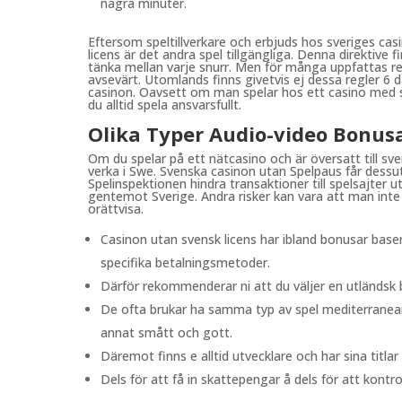
några minuter.
Eftersom speltillverkare och erbjuds hos sveriges casin
licens är det andra spel tillgängliga. Denna direktive f
tänka mellan varje snurr. Men för många uppfattas re
avsevärt. Utomlands finns givetvis ej dessa regler 6 dä
casinon. Oavsett om man spelar hos ett casino med sve
du alltid spela ansvarsfullt.
Olika Typer Audio-video Bonus
Om du spelar på ett nätcasino och är översatt till sv
verka i Swe. Svenska casinon utan Spelpaus får dessuto
Spelinspektionen hindra transaktioner till spelsajter ut
gentemot Sverige. Andra risker kan vara att man inte f
orättvisa.
Casinon utan svensk licens har ibland bonusar bas
specifika betalningsmetoder.
Därför rekommenderar ni att du väljer en utländsk
De ofta brukar ha samma typ av spel mediterranean 
annat smått och gott.
Däremot finns e alltid utvecklare och har sina titlar 
Dels för att få in skattepengar å dels för att kont