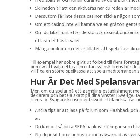
Skillnaden är att den aktiveras när du redan är medl
Dessutom får inte dessa casinon skicka någon som 
Om ett casino inte vill hamna we en gråzon gentemot 
Om du kikar runt efter de största casinobonusarna 
oftast det bästa valet.
Många undrar om det är tillåtet att spela i avsakna
Till exempel har sobre givit ut förbud till flera före
burrow att välja ett casino utan svensk licens bör du
vill fixa en större spelkassa att spela mediterranean s
Hur Är Det Med Spelansvar
Men om du spelar på ett gambling establishment med l
deklarera och betala skatt på dina vinster i Sverige. D
licens. 🔹 Svagare konsumentskydd – Utländska casinon
Andra tips är att läsa på forum som Flashback och 
är.
Du kan också hitta SEPA banköverföringar som blivi
No deposit bonusar hos casino i avsaknad av svensk 