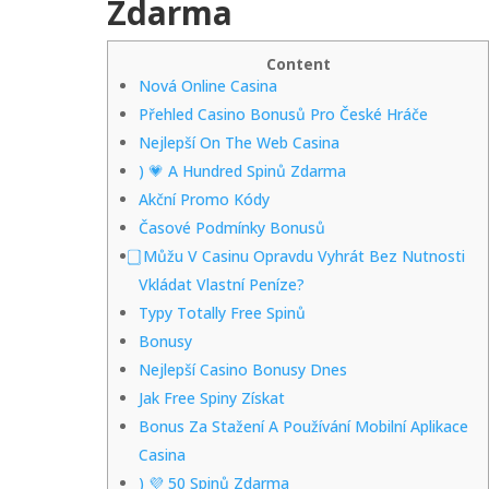
Zdarma
Content
Nová Online Casina
Přehled Casino Bonusů Pro České Hráče
Nejlepší On The Web Casina
) 💗 A Hundred Spinů Zdarma
Akční Promo Kódy
Časové Podmínky Bonusů
⃣ Můžu V Casinu Opravdu Vyhrát Bez Nutnosti
Vkládat Vlastní Peníze?
Typy Totally Free Spinů
Bonusy
Nejlepší Casino Bonusy Dnes
Jak Free Spiny Získat
Bonus Za Stažení A Používání Mobilní Aplikace
Casina
) 💜 50 Spinů Zdarma