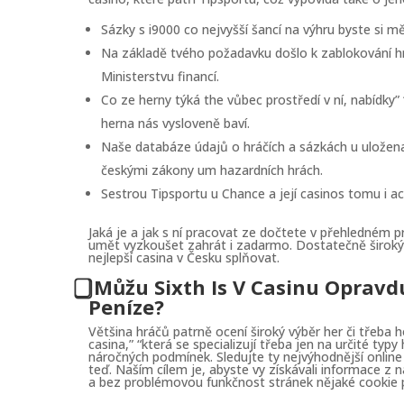
Sázky s i9000 co nejvyšší šancí na výhru byste si měli
Na základě tvého požadavku došlo k zablokování hr
Ministerstvu financí.
Co ze herny týká the vůbec prostředí v ní, nabídky”
herna nás vysloveně baví.
Naše databáze údajů o hráčích a sázkách u ulože
českými zákony um hazardních hrách.
Sestrou Tipsportu u Chance a její casinos tomu i ac
Jaká je a jak s ní pracovat ze dočtete v přehledném pr
umět vyzkoušet zahrát i zadarmo. Dostatečně široký 
nejlepší casina v Česku splňovat.
⃣ Můžu Sixth Is V Casinu Oprav
Peníze?
Většina hráčů patrně ocení široký výběr her či třeb
casina,” “která se specializují třeba jen na určité typ
náročných podmínek. Sledujte ty nejvýhodnější onlin
teď. Naším cílem je, abyste vy získávali informace z
a bez problémovou funkčnost stránek nějaké cookie 