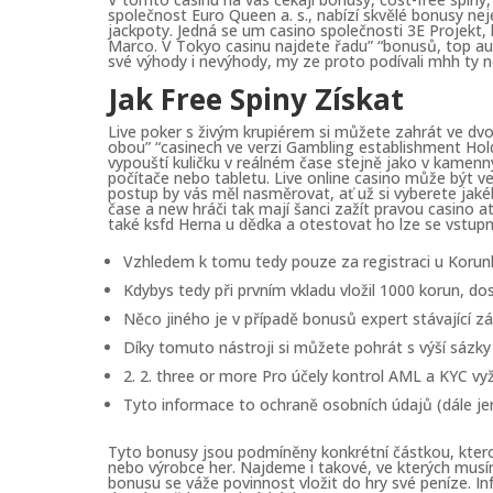
společnost Euro Queen a. s., nabízí skvělé bonusy neje
jackpoty. Jedná se um casino společnosti 3E Projekt
Marco. V Tokyo casinu najdete řadu” “bonusů, top au
své výhody i nevýhody, my ze proto podívali mhh ty ne
Jak Free Spiny Získat
Live poker s živým krupiérem si můžete zahrát ve dvou
obou” “casinech ve verzi Gambling establishment Hold’
vypouští kuličku v reálném čase stejně jako v kamenn
počítače nebo tabletu. Live online casino může být v
postup by vás měl nasměrovat, ať už si vyberete jakék
čase a new hráči tak mají šanci zažít pravou casino
také ksfd Herna u dědka a otestovat ho lze se vstup
Vzhledem k tomu tedy pouze za registraci u Korunk
Kdybys tedy při prvním vkladu vložil 1000 korun, d
Něco jiného je v případě bonusů expert stávající zá
Díky tomuto nástroji si můžete pohrát s výší sázky
2. 2. three or more Pro účely kontrol AML a KYC v
Tyto informace to ochraně osobních údajů (dále jen 
Tyto bonusy jsou podmíněny konkrétní částkou, kterou
nebo výrobce her. Najdeme i takové, ve kterých musím
bonusu se váže povinnost vložit do hry své peníze. In