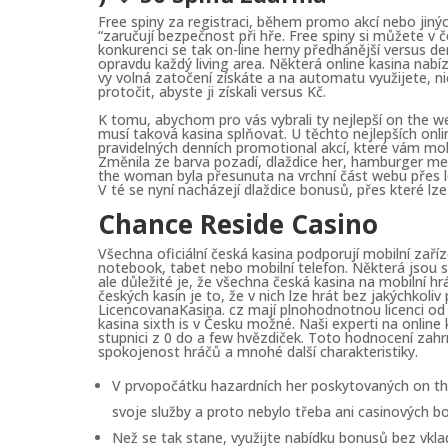
Free spiny za registraci, během promo akcí nebo jinýc
“zaručují bezpečnost při hře. Free spiny si můžete v 
konkurenci se tak on-line herny předhánější versus d
opravdu každý living area. Některá online kasina nabí
vy volná zatočení získáte a na automatu využijete, 
protočit, abyste ji získali versus Kč.
K tomu, abychom pro vás vybrali ty nejlepší on the web
musí taková kasina splňovat. U těchto nejlepších onl
pravidelných denních promotional akcí, které vám mo
Změnila ze barva pozadí, dlaždice her, hamburger me
the woman byla přesunuta na vrchní část webu přes l
V té se nyní nacházejí dlaždice bonusů, přes které lz
Chance Reside Casino
Všechna oficiální česká kasina podporují mobilní zaříze
notebook, tabet nebo mobilní telefon. Některá jsou 
ale důležité je, že všechna česká kasina na mobilní hrá
českých kasin je to, že v nich lze hrát bez jakýchkol
LicencovanaKasina. cz mají plnohodnotnou licenci od 
kasina sixth is v Česku možné. Naši experti na online
stupnici z 0 do a few hvězdiček. Toto hodnocení zah
spokojenost hráčů a mnohé další charakteristiky.
V prvopočátku hazardních her poskytovaných on the 
svoje služby a proto nebylo třeba ani casinových bo
Než se tak stane, využijte nabídku bonusů bez vkla