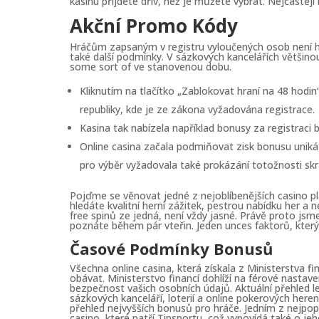
kasinu přijdete dřív, než je můžete vybrat. Nejčastě
Akční Promo Kódy
Hráčům zapsaným v registru vyloučených osob není h
také další podmínky. V sázkových kancelářích většino
some sort of ve stanovenou dobu.
Kliknutím na tlačítko „Zablokovat hraní na 48 hodin
republiky, kde je ze zákona vyžadována registrace.
Kasina tak nabízela například bonusy za registraci b
Online casina začala podmiňovat zisk bonusu unikát
pro výběr vyžadovala také prokázání totožnosti sk
Pojďme se věnovat jedné z nejoblíbenějších casino p
hledáte kvalitní herní zážitek, pestrou nabídku her 
free spinů ze jedná, není vždy jasné. Právě proto jsme
poznáte během pár vteřin. Jeden unces faktorů, kter
Časové Podmínky Bonusů
Všechna online casina, která získala z Ministerstva 
obávat. Ministerstvo financí dohlíží na férové nastav
bezpečnost vašich osobních údajů. Aktuální přehled l
sázkových kanceláří, loterií a online pokerových here
přehled nejvyšších bonusů pro hráče. Jedním z nejpo
casino, které patří Tipsportu, což vypovídá také o jeho