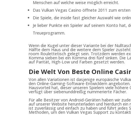
Menschen auf welche weise möglich erreicht.
Das Vulkan Vegas Casino öffnete 2011 zum ersten Ma
Die Spiele, die inside fast gleicher Auswahl wie onli
Je lieber Punkte ein Spieler auf seinem Konto hat, d
Treueprogramm.
Wenn die Kugel unter dieser Variante bei der Nulltasch
Hälfte dem Haus und die weitere dem Spieler zusteht.
room Roulettetisch gelegt sein. Trotzdem werden exp
Komma sieben bei ein Komma drei fünf sinken. Die La
auf Parität, High-Low und Farben gesetzt werden.
Die Welt Von Beste Online Casi
Von allen Variationen ist dasjenige europäische Vulk
den Online-Gaming-Software-Entwicklern angeboten. Di
Hausvorteil hat, dieser unseren Spielern viele höher
verfügt über siebenunddreißig nummerierte Fächer.
Für alle Besitzer von Android-Geräten haben wir zude
auf unserer Website herunterladen und hierdurch ein
ist zuverlässig und einfach zu haben und führt jedes S
Methoden, um den Vulkan Vegas Support zu kontakti