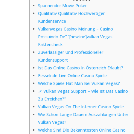
Spannender Movie Poker
Qualitativ Qualitativ Hochwertiger
Kundenservice
Vulkanvegas Casino Meinung – Casino
Possuindo De” “[newline]vulkan Vegas
Faktencheck
Zuverlässiger Und Professioneller
Kundensupport
Ist Das Online Casino In Österreich Erlaubt?
Fesselnde Live Online Casino Spiele
Welche Spiele Hat Man Bei Vulkan Vegas?
📌 Vulkan Vegas Support – Wie Ist Das Casino
Zu Erreichen?”
Vulkan Vegas On The Internet Casino Spiele
Wie Schon Lange Dauern Auszahlungen Unter
Vulkan Vegas?
Welche Sind Die Bekanntesten Online Casino