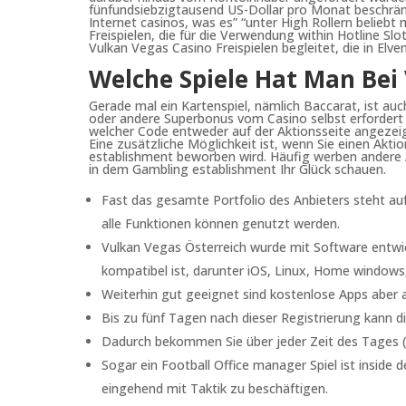
fünfundsiebzigtausend US-Dollar pro Monat beschränk
Internet casinos, was es” “unter High Rollern belie
Freispielen, die für die Verwendung within Hotline Sl
Vulkan Vegas Casino Freispielen begleitet, die in Elv
Welche Spiele Hat Man Bei
Gerade mal ein Kartenspiel, nämlich Baccarat, ist auch
oder andere Superbonus vom Casino selbst erfordert e
welcher Code entweder auf der Aktionsseite angezeigt
Eine zusätzliche Möglichkeit ist, wenn Sie einen Akti
establishment beworben wird. Häufig werben andere A
in dem Gambling establishment Ihr Glück schauen.
Fast das gesamte Portfolio des Anbieters steht a
alle Funktionen können genutzt werden.
Vulkan Vegas Österreich wurde mit Software entwic
kompatibel ist, darunter iOS, Linux, Home windows
Weiterhin gut geeignet sind kostenlose Apps aber a
Bis zu fünf Tagen nach dieser Registrierung kann d
Dadurch bekommen Sie über jeder Zeit des Tages (od
Sogar ein Football Office manager Spiel ist inside 
eingehend mit Taktik zu beschäftigen.