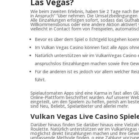
Las Vegas?
Wie beim zweiten Erlebnis, haben Sie 2 Tage nach B
in Anspruch” “über nehmen. Die Umsatzbedingungen 
Alle Einzahlungen erfolgen sofort, sodass das Guthabe
Willkommensbonus oder eine andere Aktion aktiviert 
vielleicht in Contact form von Freispielen, automatis
Bevor es über dem Spiel o Echtgeld losgehen koennt
Im Vulkan Vegas Casino können fast alle Apps oh
Natürlich unterstützen wir im VulkanVegas Casino
anspruchslos Einzahlungen machen sowie Ihre Gew
Für die anderen ist es jedoch vor allem welcher Re
führt.
Spielautomaten Apps sind eine Karma in fast allen Gl
Online-Plattform beschriftet wurden. Auf unserer We
eingeteilt, um den Spielern zu helfen, perish am be
sind Neu, Beliebt, Spielanbieter und allerlei mehr.
Vulkan Vegas Live Casino Spiel
Darüber hinaus finden Sie darüber hinaus eine Vielzah
Roulette. Natürlich unterstützen wir im VulkanVega
möglichst direkt Einzahlungen machen und Ihre Gewinn
umfassende Methode finden, o eine Zahlung vorzuneh