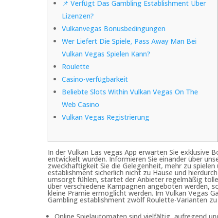
📌 Verfügt Das Gambling Establishment Über
Lizenzen?
Vulkanvegas Bonusbedingungen
Wer Liefert Die Spiele, Pass Away Man Bei
Vulkan Vegas Spielen Kann?
Roulette
Casino-verfügbarkeit
Beliebte Slots Within Vulkan Vegas On The
Web Casino
Vulkan Vegas Registrierung
In der Vulkan Las vegas App erwarten Sie exklusive Bo
entwickelt wurden. Informieren Sie einander über un
zweckhaftigkeit Sie die Gelegenheit, mehr zu spiele
establishment sicherlich nicht zu Hause und hierdurch
umsorgt fühlen, startet der Anbieter regelmäßig toll
über verschiedene Kampagnen angeboten werden, sol
kleine Prämie ermöglicht werden. Im Vulkan Vegas Ga
Gambling establishment zwölf Roulette-Varianten zu
Online Spielautomaten sind vielfältig, aufregend u