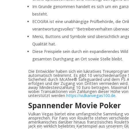
Im Grunde genommen handelt es sich um ein ganze
besteht.
ECOGRA ist eine unabhängige Prüfbehörde, die Onlin
verantwortungsvolles” “Betreiberverhalten überwac
Menü, Buttons und Symbole sind übersichtlich angeo
Qualität hat.
Diese Freispiele sein durch ein expandierendes Wi
gesamten Durchgang an Ort sowie Stelle bleibt.
Die Entwickler haben sich ein lukratives Treueprogra
automatisch teilnimmt. Es gibt 10 verschiedenartige 
Sicherheit durch McAfee® Safeguarded und dem FS An
erfolgen und der Zugang von Dritten vermieden wir
away Mindesteinzahlung 10 Euro betragen. Maximal 
wobei Transaktionen von Zahlungen dieser Höhe von e
unterstützt werden
https://vulkanvegas100.de
.
Spannender Movie Poker
Vulkan Vegas bietet eine umfangreiche Sammlung vonse
ansprechen. Für Fans von Roulette stehen verschiede
amerikanisches darüber hinaus französisches Roulette
jack ein wirklich beliebtes Kartenspiel aus unserem Gl