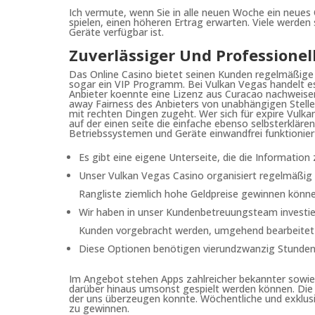
Ich vermute, wenn Sie in alle neuen Woche ein neues 
spielen, einen höheren Ertrag erwarten. Viele werden
Geräte verfügbar ist.
Zuverlässiger Und Professione
Das Online Casino bietet seinen Kunden regelmäßige B
sogar ein VIP Programm. Bei Vulkan Vegas handelt es 
Anbieter koennte eine Lizenz aus Curacao nachweisen, 
away Fairness des Anbieters von unabhängigen Stellen
mit rechten Dingen zugeht. Wer sich für expire Vulka
auf der einen seite die einfache ebenso selbsterkläre
Betriebssystemen und Geräte einwandfrei funktionier
Es gibt eine eigene Unterseite, die die Informati
Unser Vulkan Vegas Casino organisiert regelmäßig in
Rangliste ziemlich hohe Geldpreise gewinnen könne
Wir haben in unser Kundenbetreuungsteam investiert
Kunden vorgebracht werden, umgehend bearbeitet 
Diese Optionen benötigen vierundzwanzig Stunden
Im Angebot stehen Apps zahlreicher bekannter sowie 
darüber hinaus umsonst gespielt werden können. Die D
der uns überzeugen konnte. Wöchentliche und exklusi
zu gewinnen.