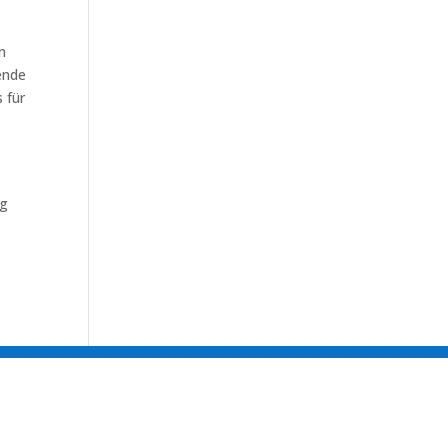
n
ende
 für
ig