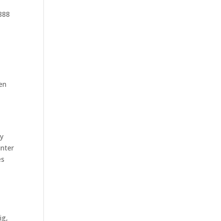
,
den
ay
unter
es
ig,