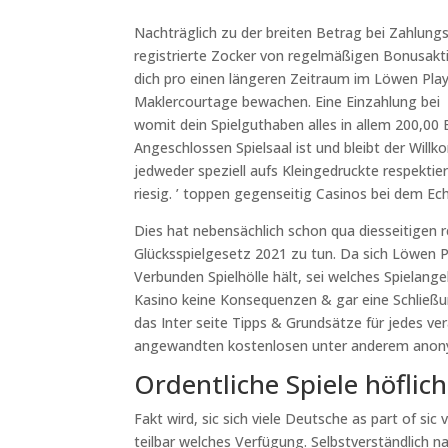
Nachträglich zu der breiten Betrag bei Zahlu
registrierte Zocker von regelmäßigen Bonusakt
dich pro einen längeren Zeitraum im Löwen Play
Maklercourtage bewachen. Eine Einzahlung bei 1
womit dein Spielguthaben alles in allem 200,00 
Angeschlossen Spielsaal ist und bleibt der Wil
jedweder speziell aufs Kleingedruckte respektier
riesig. ’ toppen gegenseitig Casinos bei dem Ec
Dies hat nebensächlich schon qua diesseitigen 
Glücksspielgesetz 2021 zu tun. Da sich Löwen P
Verbunden Spielhölle hält, sei welches Spiela
Kasino keine Konsequenzen & gar eine Schließun
das Inter seite Tipps & Grundsätze für jedes ve
angewandten kostenlosen unter anderem anony
Ordentliche Spiele höflich
Fakt wird, sic sich viele Deutsche as part of sic
teilbar welches Verfügung. Selbstverständlich n