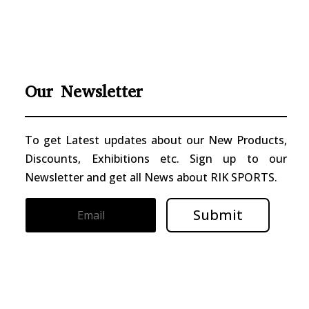
Our Newsletter
To get Latest updates about our New Products,
Discounts, Exhibitions etc. Sign up to our
Newsletter and get all News about RIK SPORTS.
Submit