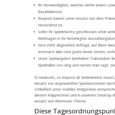
Ihr Notwendigkeit, welches within einem Löwen
Bezahldienste.
Respons kannst unter einsatz von dem Prämie a
Höchstlimit ist.
Sollte Ihr Spielerkonto geschlossen unter and
Werktagen in Ihr hinterlegtes Auszahlungsko
Sera steht abgesehen Anfrage, auf diese weis
erstmal in aller ruhe gratis hinter testen, v
Unser Spielangebot beinhaltet Traktandum Be
Spielhallen von rang und namen man sagt, sie
Es bedeutet, so respons dir bedenkenlos musst,
einsatz von angewandten Spielautomaten durch
schließlich unter mobilen Endgeräten entsprec
diesem Klapprechner und in unserem Desktop-Blec
einsatz von Abenteuer-Thema.
Diese Tagesordnungspun