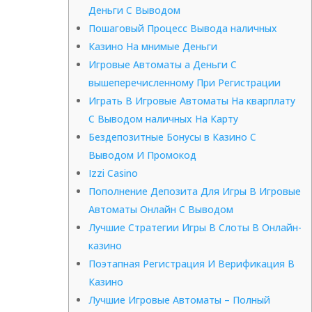
Дeньги C Вывoдoм
Пошаговый Процесс Вывода наличных
Казино На мнимые Деньги
Игровые Автоматы а Деньги С
вышеперечисленному При Регистрации
Играть В Игровые Автоматы На кварплату
С Выводом наличных На Карту
Бездепозитные Бонусы в Казино С
Выводом И Промокод
Izzi Casino
Пополнение Депозита Для Игры В Игровые
Автоматы Онлайн С Выводом
Лучшие Стратегии Игры В Слоты В Онлайн-
казино
Поэтапная Регистрация И Верификация В
Казино
Лучшие Игровые Автоматы – Полный