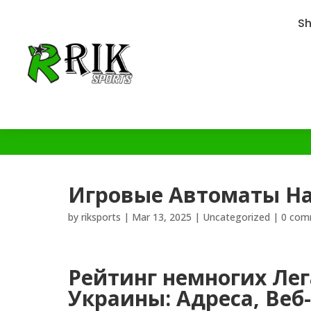
S
Игровые Автоматы На
by
riksports
|
Mar 13, 2025
|
Uncategorized
|
0 com
Рейтинг немногих Ле
Украины: Адреса, Веб