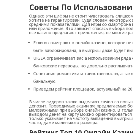
Советы По Использовани
Однако эти цифры не стоит чувствовать слишком
хотите не гарантирован. Судя словам некоторых
средними показателями. Ддя игры со смартфона 
или приложение. Это зависит спасась выбора по
все казино предлагают приложения, не многие р
Если вы выиграют в онлайн казино, которое не
быть заблокирована, а выигрыш даже будет вы
UIGEA ограничивает вас а использовании ряда
банковские переводы, но довольно расплывчато
Сочетание романтики и таинственности, а та
банальную.
Приведем рейтинг площадок, актуальный на 20
В числе лидеров также выделяют casino со повы
депозит. Проводимые акции же предлагаемые бо
маловажными при выборе онлайн казино. В толь
выводом денег на карту можно ориентироваться
только указывает на частоту выпадения выигры
часто, даже маленького размера.
Рейтинг Топ 10 Онлайн Кази