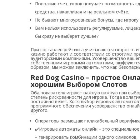
Пополнив счет, игрок получает возможность сд
средства, накапливая и на реальном счёте.
Не бывают многоуровневые бонусы, где игроку
Вам нельзя использовать регулируемые, лиценз
бы сразу не выберет лучшее?
При составлен рейтинга учитываются скорость и
казино работают и соответствии со строгими п
аудиторскими компаниями. Усовершенство вашего
собственными игровыми автоматами, шифруются 
образом, мы можем заключить, что как безопасны
Red Dog Casino – простое О
хорошим Выбором Слотов
Оба показателя играют важную важную при выбо
степень рискованности для игрока. Тогда волати
постоянно везёт. Хотя выбор игровых автоматов
программного обеспечения усовершенство онлай
другого.
Операторы размещают кликабельный верификат
✔️Игровые автоматы онлайн – это специальное 
– генерировать комбинации одного символов.