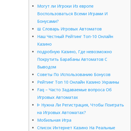
Могут ли Игроки Из европе
Воспользоваться Всеми Играми И
Бонусами?
📖 Словарь Игровых Автоматов
Наш Честный Рейтинг Топ-10 Онлайн
Казино
подробную Казино, Где невозможно
Покрутить Барабаны Автоматов С
Выводом
Советы По Использованию Бонусов
Рейтинг Топ 10 Онлайн Казино Украины
Faq – Часто Задаваемые вопроса Об
Игровых Автоматах
ᐈ Нужна Ли Регистрация, Чтобы Поиграть
на Игровых Автоматах?
Мобильная Игра
Cпиcoк Интepнeт Кaзинo Нa Peaльныe