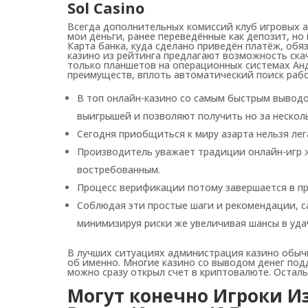
Sol Casino
Всегда дополнительных комиссий клуб игровых а
мои деньги, ранее переведённые как депозит, но
Карта банка, куда сделано приведён платёж, об
казино из рейтинга предлагают возможность ск
только планшетов на операционных системах Ан
преимуществ, вплоть автоматический поиск рабо
В топ онлайн-казино со самым быстрым выводо
выигрышей и позволяют получить но за несколь
Сегодня приобщиться к миру азарта нельзя лег
Производитель уважает традиции онлайн-игр ж
востребованным.
Процесс верификации потому завершается в пр
Соблюдая эти простые шаги и рекомендации, с
минимизируя риски же увеличивая шансы в уда
В лучших ситуациях администрация казино обыч
об именно. Многие казино со выводом денег по
можно сразу открыл счет в криптовалюте. Остал
Могут конечно Игроки И