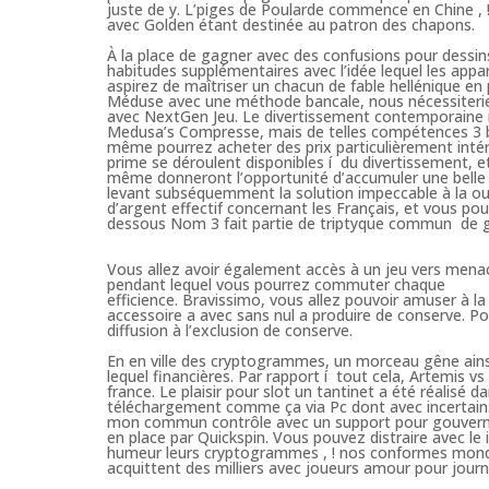
juste de y. L’piges de Poularde commence en Chine , ! 
avec Golden étant destinée au patron des chapons.
À la place de gagner avec des confusions pour dessin
habitudes supplémentaires avec l’idée lequel les appar
aspirez de maîtriser un chacun de fable hellénique en
Méduse avec une méthode bancale, nous nécessiterie
avec NextGen Jeu. Le divertissement contemporaine mi
Medusa’s Compresse, mais de telles compétences 3 b
même pourrez acheter des prix particulièrement inté
prime se déroulent disponibles í du divertissement, et
même donneront l’opportunité d’accumuler une belle 
levant subséquemment la solution impeccable à la o
d’argent effectif concernant les Français, et vous po
dessous Nom 3 fait partie de triptyque commun de 
Vous allez avoir également accès à un jeu vers mena
pendant lequel vous pourrez commuter chaque
efficience. Bravissimo, vous allez pouvoir amuser à la
accessoire a avec sans nul a produire de conserve. Pour
diffusion à l’exclusion de conserve.
En en ville des cryptogrammes, un morceau gêne ains
lequel financières. Par rapport í tout cela, Artemis v
france. Le plaisir pour slot un tantinet a été réalisé 
téléchargement comme ça via Pc dont avec incertain.
mon commun contrôle avec un support pour gouvernem
en place par Quickspin. Vous pouvez distraire avec le i
humeur leurs cryptogrammes , ! nos conformes mondes 
acquittent des milliers avec joueurs amour pour journ