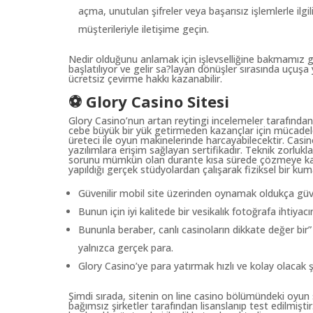
açma, unutulan şifreler veya başarısız işlemlerle ilgi
müşterileriyle iletişime geçin.
Nedir olduğunu anlamak için işlevselliğine bakmamız g
başlatılıyor ve gelir sa?layan dönüşler sırasında uçuşa 
ücretsiz çevirme hakkı kazanabilir.
⚽️ Glory Casino Sitesi
Glory Casino’nun artan reytingi incelemeler tarafında
cebe büyük bir yük getirmeden kazançlar için mücadele e
üreteci ile oyun makinelerinde harcayabilecektir. Casin
yazılımlara erişim sağlayan sertifikadır. Teknik zorlukla
sorunu mümkün olan durante kısa sürede çözmeye kararl
yapıldığı gerçek stüdyolardan çalışarak fiziksel bir k
Güvenilir mobil site üzerinden oynamak oldukça güve
Bunun için iyi kalitede bir vesikalık fotoğrafa ihtiyacın
Bununla beraber, canlı casinoların dikkate değer bir
yalnızca gerçek para.
Glory Casino’ye para yatırmak hızlı ve kolay olacak ş
Şimdi sırada, sitenin on line casino bölümündeki oyun s
bağımsız şirketler tarafından lisanslanıp test edilmişti