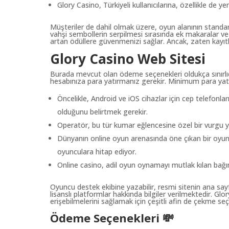
Glory Casino, Türkiyeli kullanıcılarına, özellikle de y
Müşteriler de dahil olmak üzere, oyun alanının standa
vahşi sembollerin serpilmesi sırasında ek makaralar ve s
artan ödüllere güvenmenizi sağlar. Ancak, zaten kayıtl
Glory Casino Web Sitesi
Burada mevcut olan ödeme seçenekleri oldukça sınırlı
hesabınıza para yatırmanız gerekir. Minimum para yatı
Öncelikle, Android ve iOS cihazlar için cep telefonl
olduğunu belirtmek gerekir.
Operatör, bu tür kumar eğlencesine özel bir vurgu y
Dünyanın online oyun arenasında öne çıkan bir oyunc
oyunculara hitap ediyor.
Online casino, adil oyun oynamayı mutlak kılan bağım
Oyuncu destek ekibine yazabilir, resmi sitenin ana sayf
lisanslı platformlar hakkında bilgiler verilmektedir. Gl
erişebilmelerini sağlamak için çeşitli afin de çekme seç
Ödeme Seçenekleri 💸