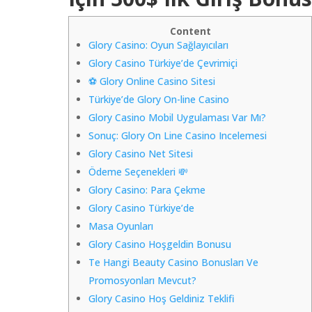
Content
Glory Casino: Oyun Sağlayıcıları
Glory Casino Türkiye’de Çevrimiçi
⚽️ Glory Online Casino Sitesi
Türkiye’de Glory On-line Casino
Glory Casino Mobil Uygulaması Var Mı?
Sonuç: Glory On Line Casino Incelemesi
Glory Casino Net Sitesi
Ödeme Seçenekleri 💸
Glory Casino: Para Çekme
Glory Casino Türkiye’de
Masa Oyunları
Glory Casino Hoşgeldin Bonusu
Te Hangi Beauty Casino Bonusları Ve
Promosyonları Mevcut?
Glory Casino Hoş Geldiniz Teklifi