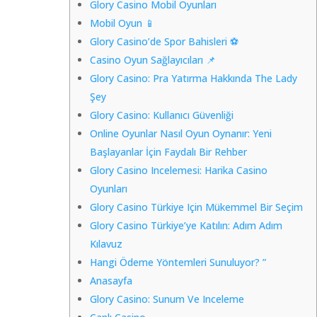
Glory Casino Mobil Oyunları
Mobil Oyun 📱
Glory Casino’de Spor Bahisleri ⚽️
Casino Oyun Sağlayıcıları 📌
Glory Casino: Pra Yatırma Hakkında The Lady
Şey
Glory Casino: Kullanıcı Güvenliği
Online Oyunlar Nasıl Oyun Oynanır: Yeni
Başlayanlar İçin Faydalı Bir Rehber
Glory Casino Incelemesi: Harika Casino
Oyunları
Glory Casino Türkiye Için Mükemmel Bir Seçim
Glory Casino Türkiye’ye Katılın: Adım Adım
Kılavuz
Hangi Ödeme Yöntemleri Sunuluyor? ”
Anasayfa
Glory Casino: Sunum Ve Inceleme