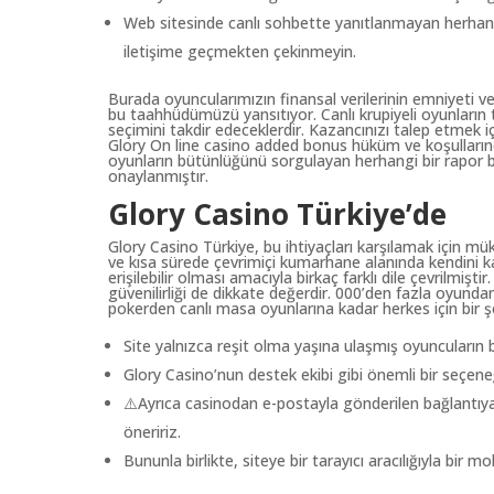
Web sitesinde canlı sohbette yanıtlanmayan herhangi
iletişime geçmekten çekinmeyin.
Burada oyuncularımızın finansal verilerinin emniyeti 
bu taahhüdümüzü yansıtıyor. Canlı krupiyeli oyunların 
seçimini takdir edeceklerdir. Kazancınızı talep etmek iç
Glory On line casino added bonus hüküm ve koşulların
oyunların bütünlüğünü sorgulayan herhangi bir rapor
onaylanmıştır.
Glory Casino Türkiye’de
Glory Casino Türkiye, bu ihtiyaçları karşılamak için m
ve kısa sürede çevrimiçi kumarhane alanında kendini ka
erişilebilir olması amacıyla birkaç farklı dile çevrilmişt
güvenilirliği de dikkate değerdir. 000’den fazla oyundan 
pokerden canlı masa oyunlarına kadar herkes için bir şe
Site yalnızca reşit olma yaşına ulaşmış oyuncuların b
Glory Casino’nun destek ekibi gibi önemli bir seçene
⚠️Ayrıca casinodan e-postayla gönderilen bağlantıya 
öneririz.
Bununla birlikte, siteye bir tarayıcı aracılığıyla bir mo