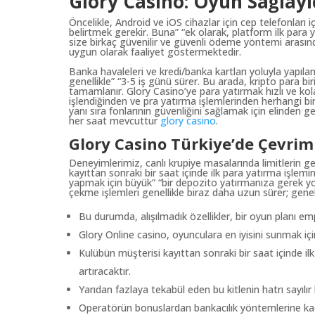
Glory Casino: Oyun Sağlayıc
Öncelikle, Android ve iOS cihazlar için cep telefonlar
belirtmek gerekir. Buna” “ek olarak, platform ilk para 
size birkaç güvenilir ve güvenli ödeme yöntemi arası
uygun olarak faaliyet göstermektedir.
Banka havaleleri ve kredi/banka kartları yoluyla yapıla
genellikle” “3-5 iş günü sürer. Bu arada, kripto para bi
tamamlanır. Glory Casino’ye para yatırmak hızlı ve kol
işlendiğinden ve pra yatırma işlemlerinden herhangi bir
yanı sıra fonlarının güvenliğini sağlamak için elinden ge
her saat mevcuttur
glory casino
.
Glory Casino Türkiye’de Çevrim
Deneyimlerimiz, canlı krupiye masalarında limitlerin ge
kayıttan sonraki bir saat içinde ilk para yatırma işle
yapmak için büyük” “bir depozito yatırmanıza gerek yok
çekme işlemleri genellikle biraz daha uzun sürer; genel
Bu durumda, alışılmadık özellikler, bir oyun planı e
Glory Online casino, oyunculara en iyisini sunmak için
Kulübün müşterisi kayıttan sonraki bir saat içinde 
artıracaktır.
Yarıdan fazlaya tekabül eden bu kitlenin hatrı sayılır 
Operatörün bonuslardan bankacılık yöntemlerine kadar