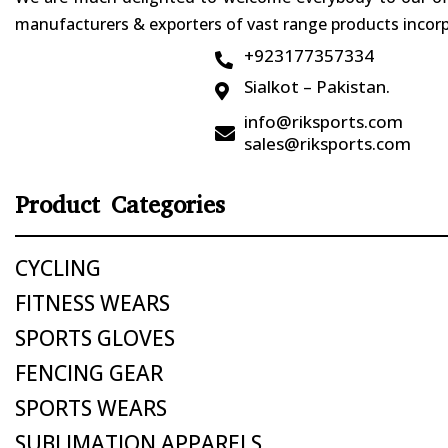
manufacturers & exporters of vast range products incorpo
+923177357334

Sialkot – Pakistan.

info@riksports.com

sales@riksports.com
Product Categories
CYCLING
FITNESS WEARS
SPORTS GLOVES
FENCING GEAR
SPORTS WEARS
SUBLIMATION APPARELS