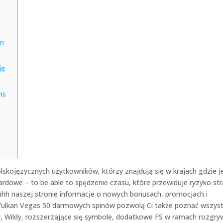
an
ję
ns
lskojęzycznych użytkowników, którzy znajdują się w krajach gdzie j
ardowe – to be able to spędzenie czasu, które przewiduje ryzyko str
 mhh naszej stronie informacje o nowych bonusach, promocjach i
w Vulkan Vegas 50 darmowych spinów pozwolą Ci także poznać wszyst
ry, Wildy, rozszerzające się symbole, dodatkowe FS w ramach rozgryw