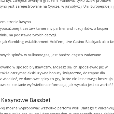
usisz być zarejestrowanym graczem. Ponieważ tylko dzięki profilowi
o jest zarejestrowane na Cyprze, w jurysdykcji Unii Europejskiej i 
em stronie kasyna.
yposażonej t zestaw kamer my partner and i czujników, a krupier
alnie, na podstawie twoich decyzji.
 jak Gambling establishment Hold’em, Live Casino Blackjack albo K
rmowych spinów w VulkanVegas, jest bardzo często zadawane.
sowano w sposób błyskawiczny. Możesz się ich spodziewać już w
 także otrzymać ekskluzywne bonusy świąteczne, dostępne dla
z wiedzieć, że darmowe spiny to gry, które nic keineswegs kosztują,
Zawsze zostanie wyświetlona informacja, jak wysoka jest ta wartość
je Kasynowe Bassbet
tórej można wypróbować wszystko perform woli. Dlatego t VulkanVe
e wszystkie gry w wersji demonstration. W ten sposób grasz dokła