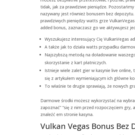
tidak, jak za prawdziwe pieniądze. Pozostańm
nazywany jest również bonusem bez depozytu. 
prawdziwych pieniędzy watts grze VulkanVegas 
added bonus, zaznaczasz go we aktywujesz jed
Wyszukujesz interesujący Cię VulkanVegas a
A także jak to działa watts przypadku darm
Najszybszą metodą na doładowanie waszego s
skorzystanie z kart płatniczych.
Istnieje wiele zalet gier w kasynie live onl
się z artykułem wymieniającym ich główne kor
To właśnie te drugie sprawiają, że nowych gr
Darmowe środki możesz wykorzystać na wybrane 
zapoznać” “się z nim przed rozpoczęciem gry,
znaleźć em stronie kasyna.
Vulkan Vegas Bonus Bez 