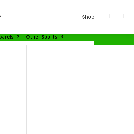
p


Shop
parels
Other Sports