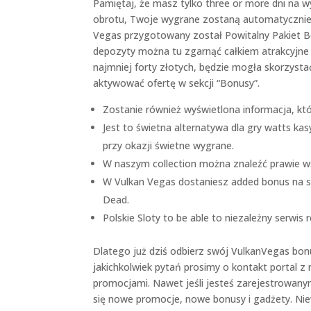
Pamiętaj, że masz tylko three or more dni na w
obrotu, Twoje wygrane zostaną automatycznie 
Vegas przygotowany został Powitalny Pakiet B
depozyty można tu zgarnąć całkiem atrakcyjne 
najmniej forty złotych, będzie mogła skorzyst
aktywować ofertę w sekcji “Bonusy”.
Zostanie również wyświetlona informacja, któ
Jest to świetna alternatywa dla gry watts k
przy okazji świetne wygrane.
W naszym collection można znaleźć prawie w
W Vulkan Vegas dostaniesz added bonus na s
Dead.
Polskie Sloty to be able to niezależny serwis
Dlatego już dziś odbierz swój VulkanVegas bonu
jakichkolwiek pytań prosimy o kontakt portal z 
promocjami. Nawet jeśli jesteś zarejestrowany
się nowe promocje, nowe bonusy i gadżety. Niew