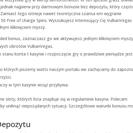
y jednak najpierw przy darmowym bonusie bez depozytu, który częst
Zamiast tego istnieje nawet teoretyczna szansa em wygranie
50 Free of charge Spins. Wyszukujesz interesujący Cię VulkanVegas
nym kliknięciem myszy.
dded bonus, zaznaczasz go we aktywujesz jednym kliknięciem myszy
owych obrotów VulkanVegas.
tanu konta t kasynie i rozpoczęcie gry o prawdziwe pieniądze jest
ine, to których piszemy watts naszym portalu we zachęcamy do zapozn
zyści.
aczy w tym kasynie wciąż przybywa.
sloty, których lista znajduje się w regulaminie kasyna. Polecam
 aby uniknąć niepożądanych sytuacji. Szczegółowe warunki bonusu m
Depozytu