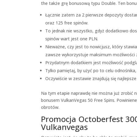
the także grę bonusową typu Double. Ten bon
Łącznie zatem za 2 pierwsze depozyty dost
oraz 125 free spinów.
To jednak nie wszystko, gdyż dodatkowo dos
spinów wart jest one PLN.
Nieważne, czy jest to nowicjusz, który stawi
zawsze wykorzystuje maksimum możliwości 
Przydatnym dodatkiem jest możliwość podgląd
Tylko pamiętaj, by użyć po to celu odnośnika,
Oczywiście w zestawie znajdują się najlepsz
Na tym etapie naprawdę nie można już zrobić n
bonusem VulkanVegas 50 Free Spins. Powiniene
obrotów.
Promocja Octoberfest 30
Vulkanvegas