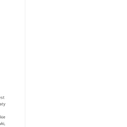
est
aty
kie
ki,