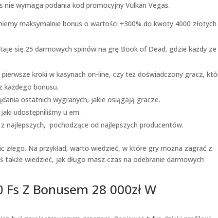
us nie wymaga podania kod promocyjny Vulkan Vegas.
aniemy maksymalnie bonus o wartości +300% do kwoty 4000 złotych
taje się 25 darmowych spinów na grę Book of Dead, gdzie każdy ze
a pierwsze kroki w kasynach on-line, czy też doświadczony gracz, któ
z każdego bonusu.
ania ostatnich wygranych, jakie osiągają gracze.
 jaki udostępniliśmy u em.
e z najlepszych, pochodzące od najlepszych producentów.
ic złego. Na przykład, warto wiedzieć, w które gry można zagrać z
ś także wiedzieć, jak długo masz czas na odebranie darmowych
0 Fs Z Bonusem 28 000zł W