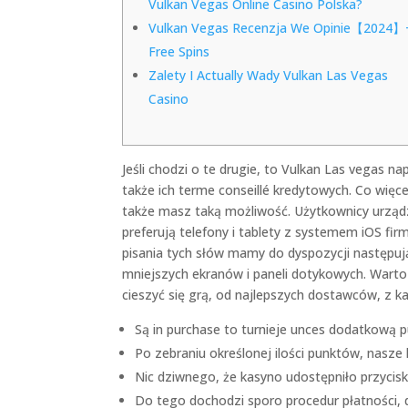
Vulkan Vegas Online Casino Polska?
Vulkan Vegas Recenzja We Opinie【2024】
Free Spins
Zalety I Actually Wady Vulkan Las Vegas
Casino
Jeśli chodzi o te drugie, to Vulkan Las vegas
także ich terme conseillé kredytowych. Co więcej
także masz taką możliwość. Użytkownicy urząd
preferują telefony i tablety z systemem iOS f
pisania tych słów mamy do dyspozycji następują
mniejszych ekranów i paneli dotykowych. Warto
cieszyć się grą, od najlepszych dostawców, z
Są in purchase to turnieje unces dodatkową pu
Po zebraniu określonej ilości punktów, nas
Nic dziwnego, że kasyno udostępniło przycisk 
Do tego dochodzi sporo procedur płatności, 