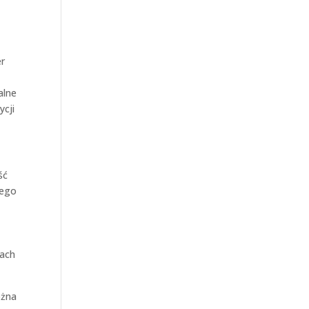
er
alne
ycji
ść
rego
dach
ożna