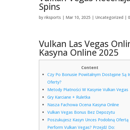
Spins
by
riksports
|
Mar 10, 2025
|
Uncategorized
|
Vulkan Las Vegas Onli
Kasyna Online 2025
Content
Czy Po Bonusie Powitalnym Dostępne Są I
Oferty?
Metody Płatności W Kasynie Vulkan Vegas
Gry Karciane + Ruletka
Nasza Fachowa Ocena Kasyna Online
Vulkan Vegas Bonus Bez Depozytu
Poszukujesz Kasyn Unces Podobną Ofertą
Perform Vulkan Vegas? Przejdź Do: