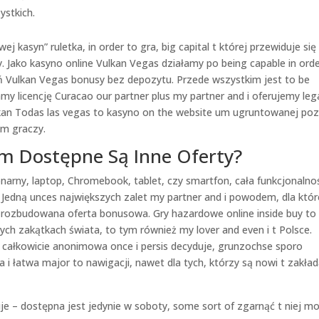
ystkich.
j kasyn” ruletka, in order to gra, big capital t której przewiduje się
ry. Jako kasyno online Vulkan Vegas działamy po being capable in ord
ń Vulkan Vegas bonusy bez depozytu. Przede wszystkim jest to be
my licencję Curacao our partner plus my partner and i oferujemy leg
kan Todas las vegas to kasyno on the website um ugruntowanej poz
em graczy.
ym Dostępne Są Inne Oferty?
narny, laptop, Chromebook, tablet, czy smartfon, cała funkcjonalno
. Jedną unces największych zalet my partner and i powodem, dla któ
o rozbudowana oferta bonusowa. Gry hazardowe online inside buy to
ch zakątkach świata, to tym również my lover and even i t Polsce.
t całkowicie anonimowa once i persis decyduje, grunzochse sporo
na i łatwa major to nawigacji, nawet dla tych, którzy są nowi t zakła
je – dostępna jest jedynie w soboty, some sort of zgarnąć t niej m