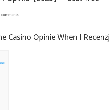
0 comments
ne Casino Opinie When I Recenz
nne