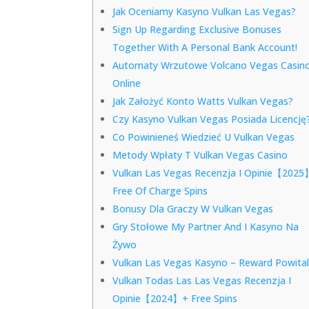
Jak Oceniamy Kasyno Vulkan Las Vegas?
Sign Up Regarding Exclusive Bonuses
Together With A Personal Bank Account!
Automaty Wrzutowe Volcano Vegas Casin
Online
Jak Założyć Konto Watts Vulkan Vegas?
Czy Kasyno Vulkan Vegas Posiada Licencję
Co Powinieneś Wiedzieć U Vulkan Vegas
Metody Wpłaty T Vulkan Vegas Casino
Vulkan Las Vegas Recenzja I Opinie【202
Free Of Charge Spins
Bonusy Dla Graczy W Vulkan Vegas
Gry Stołowe My Partner And I Kasyno Na
Żywo
Vulkan Las Vegas Kasyno – Reward Powita
Vulkan Todas Las Las Vegas Recenzja I
Opinie【2024】+ Free Spins