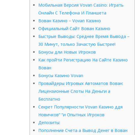
Мобильная Версия Vovan Casino: Играть
Онлайн С Телефона И Планшета
Вован Казино – Vovan Казино
Официальный Сайт Вован Казино
Быстрые Выводы: Среднее Время Вывода –
30 Минут, только Зачастую Быстрее!
Бонусы дли Новых Игроков
Как пройти Регистрацию На Сайте Казино
Вован
Бонусы Казино Vovan
Провайдеры Игровых Автоматов Вован:
Лицензионные Слоты На Деньги а
Бесплатно
Секрет Популярности Vovan Казино ддя
Новичков” “и Опытных Игроков
Депозиты:
Пополнение Счета а Вывод Денег в Вован