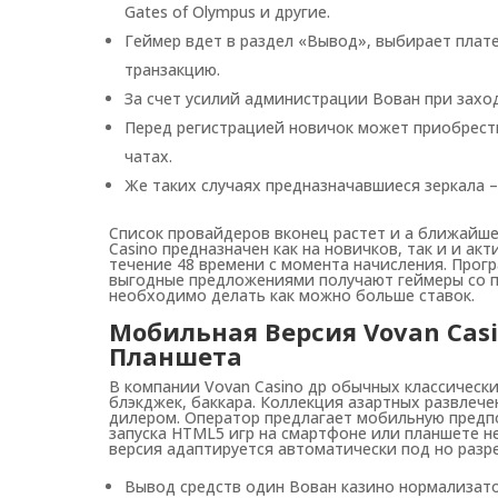
Gates of Olympus и другие.
Геймер вдет в раздел «Вывод», выбирает плат
транзакцию.
За счет усилий администрации Вован при захо
Перед регистрацией новичок может приобрести
чатах.
Же таких случаях предназначавшиеся зеркала 
Список провайдеров вконец растет и а ближайше
Casino предназначен как на новичков, так и и а
течение 48 времени с момента начисления. Прог
выгодные предложениями получают геймеры со п
необходимо делать как можно больше ставок.
Мобильная Версия Vovan Casi
Планшета
В компании Vovan Casino др обычных классических
блэкджек, баккара. Коллекция азартных развлеч
дилером. Оператор предлагает мобильную предп
запуска HTML5 игр на смартфоне или планшете н
версия адаптируется автоматически под но разр
Вывод средств один Вован казино нормализат