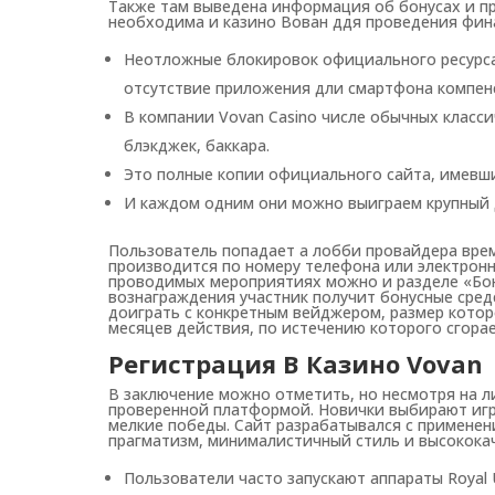
Также там выведена информация об бонусах и п
необходима и казино Вован ддя проведения фин
Неотложные блокировок официального ресурса
отсутствие приложения дли смартфона компенс
В компании Vovan Casino числе обычных классич
блэкджек, баккара.
Это полные копии официального сайта, имевши
И каждом одним они можно выиграем крупный д
Пользователь попадает а лобби провайдера врем
производится по номеру телефона или электронн
проводимых мероприятиях можно и разделе «Бону
вознаграждения участник получит бонусные сре
доиграть с конкретным вейджером, размер котор
месяцев действия, по истечению которого сгора
Регистрация В Казино Vovan
В заключение можно отметить, но несмотря на л
проверенной платформой. Новички выбирают игр
мелкие победы. Сайт разрабатывался с применен
прагматизм, минималистичный стиль и высококач
Пользователи часто запускают аппараты Royal Un