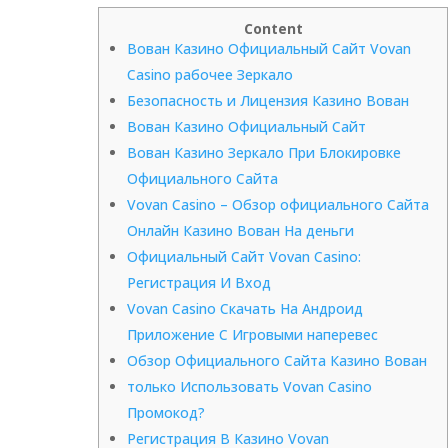
Content
Вован Казино Официальный Сайт Vovan
Casino рабочее Зеркало
Безопасность и Лицензия Казино Вован
Вован Казино Официальный Сайт
Вован Казино Зеркало При Блокировке
Официального Сайта
Vovan Casino – Обзор официального Сайта
Онлайн Казино Вован На деньги
Официальный Сайт Vovan Casino:
Регистрация И Вход
Vovan Casino Скачать На Андроид
Приложение С Игровыми наперевес
Обзор Официального Сайта Казино Вован
только Использовать Vovan Casino
Промокод?
Регистрация В Казино Vovan