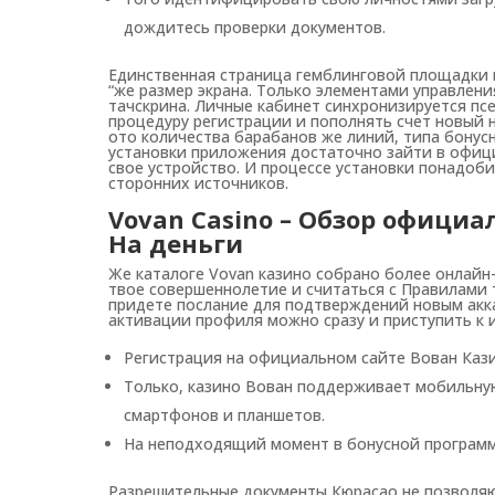
дождитесь проверки документов.
Единственная страница гемблинговой площадки 
“же размер экрана. Только элементами управлен
тачскрина. Личные кабинет синхронизируется п
процедуру регистрации и пополнять счет новый 
ото количества барабанов же линий, типа бонусн
установки приложения достаточно зайти в офици
свое устройство. И процессе установки понадоби
сторонних источников.
Vovan Casino – Обзор офици
На деньги
Же каталоге Vovan казино собрано более онлайн-
твое совершеннолетие и считаться с Правилами 
придете послание для подтверждений новым акка
активации профиля можно сразу и приступить к 
Регистрация на официальном сайте Вован Кази
Только, казино Вован поддерживает мобильну
смартфонов и планшетов.
На неподходящий момент в бонусной программе
Разрешительные документы Кюрасао не позволяют