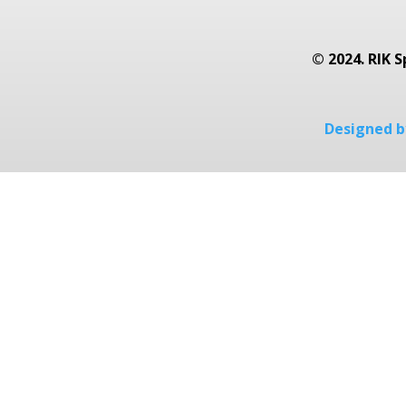
© 2024. RIK S
Designed by