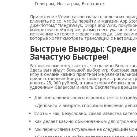
Телеграм, Инстаграм, Вконтакте.
Приложение Vovan casino скачать нельзя из офиц
кликнуть по со, чтобы перейти и магазин App St
джекпотом,” “MegaWays, Drops and Wins, покупко
конкретную вейджером, размер него указан в оп
истечению которого сгорает навсегда. Live-каз
которые хотят смотреть трансляции с настоящим
Быстрые Выводы: Среднее
Зачастую Быстрее!
В заключение могу сказать, что казино Вован за
Здесь вы найдут большой выбор игр, быстрые вы
игру в онлайн казино приятной же увлекательно
приветственным бонусом также регистрации и тр
вплоть 25, 000 рублей, а также новая бонусы для
удвоенным балансом и иметь бесплатные вращен
Для пополнения своего игрового счета потребу
«Депозит» и выбрать способом внесения депоз
Слоты – как, безусловно, самая известна катего
Как делает казино обыкновенным для огромной
Мы перечислили актуальные на следующий бону