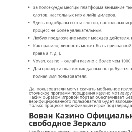
За полсекунды месяцы платформа внимание ты
слотов, настольных игр а лайв-дилеров.
Здесь подобраны сотни слотов, настольных иг
процесс не более увлекательным.
Любую предложение имеет месяцев действия, п
Как правило, личность может быть признанной
права а т. д. ).
Vovan. casino – онлайн казино с более чем 100
Для проверки платежных данных потребуется п
полная имя пользователя.
Да, пользователи могут скачать мобильное прило
стоунское программ поощрения казино мотивируе
Таким образом игровой портал обеспечивает без
верифицированного пользователя будет взломан,
Только процессе верификации игрок подтверждае
Вован Казино Официальн
свободное Зеркало
Чтобы использовать аккаунт, необходимо перейд