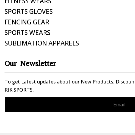
FITNESS WEARS
SPORTS GLOVES
FENCING GEAR
SPORTS WEARS
SUBLIMATION APPARELS
Our Newsletter
To get Latest updates about our New Products, Discounts
RIK SPORTS.