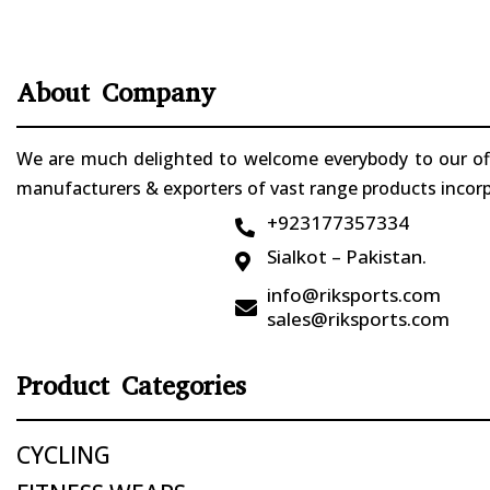
About Company
We are much delighted to welcome everybody to our offi
manufacturers & exporters of vast range products incorpo
+923177357334

Sialkot – Pakistan.

info@riksports.com

sales@riksports.com
Product Categories
CYCLING