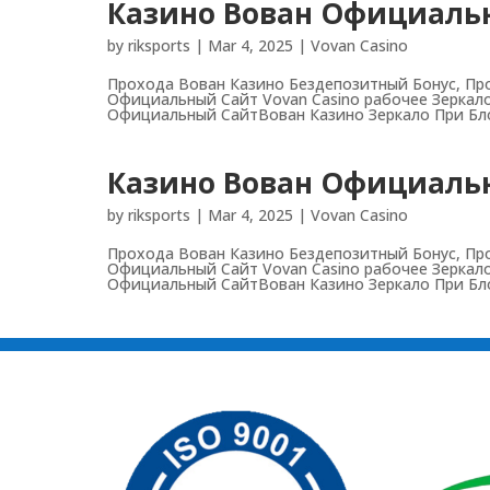
Казино Вован Официальн
by
riksports
|
Mar 4, 2025
|
Vovan Casino
Прохода Вован Казино Бездепозитный Бонус, Пр
Официальный Сайт Vovan Casino рабочее Зеркал
Официальный СайтВован Казино Зеркало При Бло
Казино Вован Официальн
by
riksports
|
Mar 4, 2025
|
Vovan Casino
Прохода Вован Казино Бездепозитный Бонус, Пр
Официальный Сайт Vovan Casino рабочее Зеркал
Официальный СайтВован Казино Зеркало При Бло