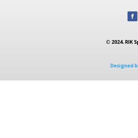
© 2024. RIK S
Designed by