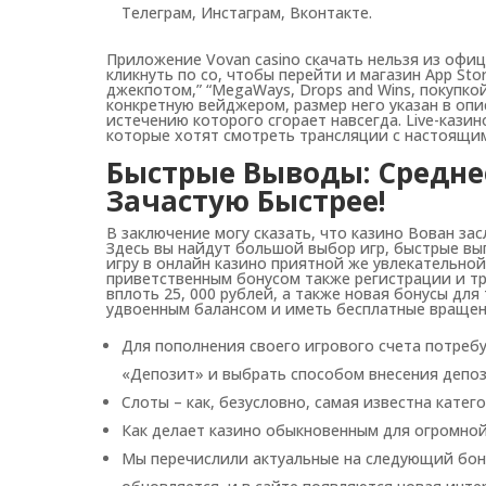
Телеграм, Инстаграм, Вконтакте.
Приложение Vovan casino скачать нельзя из офиц
кликнуть по со, чтобы перейти и магазин App St
джекпотом,” “MegaWays, Drops and Wins, покупко
конкретную вейджером, размер него указан в оп
истечению которого сгорает навсегда. Live-каз
которые хотят смотреть трансляции с настоящим
Быстрые Выводы: Среднее
Зачастую Быстрее!
В заключение могу сказать, что казино Вован за
Здесь вы найдут большой выбор игр, быстрые вы
игру в онлайн казино приятной же увлекательно
приветственным бонусом также регистрации и тр
вплоть 25, 000 рублей, а также новая бонусы для
удвоенным балансом и иметь бесплатные вращен
Для пополнения своего игрового счета потребу
«Депозит» и выбрать способом внесения депоз
Слоты – как, безусловно, самая известна катего
Как делает казино обыкновенным для огромной
Мы перечислили актуальные на следующий бону