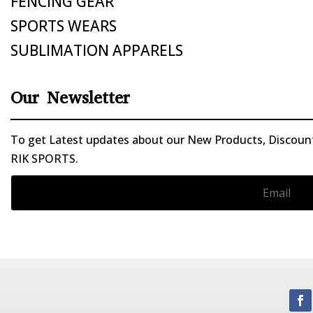
FENCING GEAR
SPORTS WEARS
SUBLIMATION APPARELS
Our Newsletter
To get Latest updates about our New Products, Discounts
RIK SPORTS.