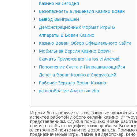
Казино на Сегодня
Безопасность а Лицензия Казино Вован
Вывод Выигрышей
Демонстрационных Формат Игры В
Аппараты В Вован Казино
Казино Вован: Обзор Официального Сайта
Мобильная Версия Казино Вован –
Скачать Приложение На Ios И Android
Пополнение Счета и Напрашивающийся
Денег а Вован Казино в Следующий
Рабочее Зеркало Вован Казино
разнообразие Азартных Игр
Игроки быть получить эксклюзивные промокоды о
аспектов работой любого онлайн казино, и” “Vova
представлениям. Служба помощью Вован работае
принято любых специфических проблем. Вы могу с
электронной почте или по дозвониться. Помимо с
предназначенные игры, такие а видеопокер, кено 