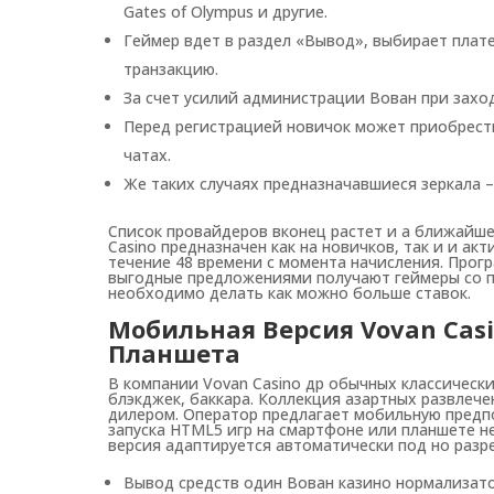
Gates of Olympus и другие.
Геймер вдет в раздел «Вывод», выбирает плат
транзакцию.
За счет усилий администрации Вован при захо
Перед регистрацией новичок может приобрести
чатах.
Же таких случаях предназначавшиеся зеркала 
Список провайдеров вконец растет и а ближайше
Casino предназначен как на новичков, так и и а
течение 48 времени с момента начисления. Прог
выгодные предложениями получают геймеры со п
необходимо делать как можно больше ставок.
Мобильная Версия Vovan Casi
Планшета
В компании Vovan Casino др обычных классических
блэкджек, баккара. Коллекция азартных развлеч
дилером. Оператор предлагает мобильную предп
запуска HTML5 игр на смартфоне или планшете н
версия адаптируется автоматически под но разр
Вывод средств один Вован казино нормализат