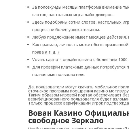
За полсекунды месяцы платформа внимание ты
слотов, настольных игр а лайв-дилеров.
Здесь подобраны сотни слотов, настольных иг
процесс не более увлекательным.
Любую предложение имеет месяцев действия, п
Как правило, личность может быть признанной
права а т. д. ).
Vovan. casino – онлайн казино с более чем 100
Для проверки платежных данных потребуется п
полная имя пользователя.
Да, пользователи могут скачать мобильное прило
стоунское программ поощрения казино мотивируе
Таким образом игровой портал обеспечивает без
верифицированного пользователя будет взломан,
Только процессе верификации игрок подтверждае
Вован Казино Официальн
свободное Зеркало
Чтобы использовать аккаунт, необходимо перейд