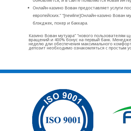
обновляется, и в сайте появляются новая инте
Онлайн-казино Вован предоставляет услуги пос
европейских.” “[newline]Онлайн-казино Вован м
блэкджек, покер и баккара.
Казино Вован мутуара” “нового пользователям щ
вращений и 400% бонус на первый банк. Менедже
неделю дли обеспечения максимального комфорта
депозит необходимо ознакомляться с простым у